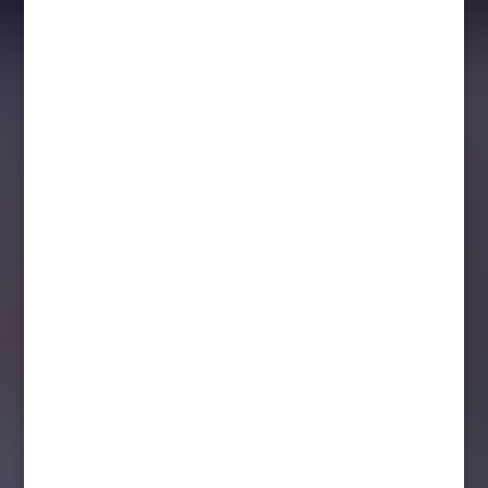
Tisdagen den 12 mars spelas den 52:a och
sista SHL-omgången. Två dagar senare,
torsdagen den 14 mars, släpps pucken i
SM-slutspelet. Lag 1–6 i grundserien är
klara för SM-kvartsfinal. Lag 7–10 i
grundserien är klara för SM-åttondelsfinal.
SM-åttondelsfinal spelas i...
Senaste numret av Magasinet Hockey har
nu lämnat Ågrenshusets lokaler. Hos