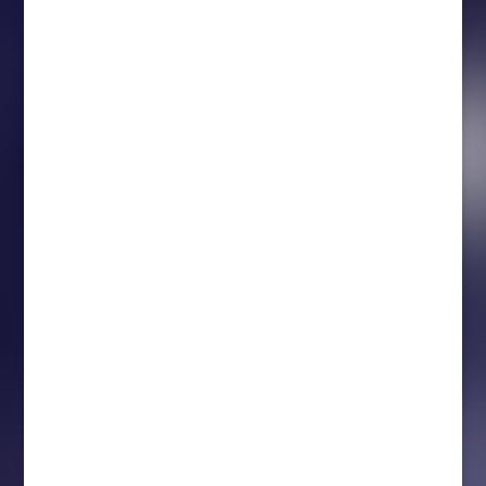
står det klart att totala antalet besökare
landade på 2 233 455 personer. Med 116
fullsatta matcher och ett publiksnitt 6136
personer landade ökningen på 62 629 fler
besökare jämfört...
Guldhjälmen – ett av svensk hockeys allra
finaste, och mest ärofyllda, utmärkelse.
Säsongen 2023/2024 delas Guldhjälmen ut
för 39:e gången på herrsidan, för damerna
är det den femte gången i ordningen. - Jag
var så otroligt glad och stolt när jag fick