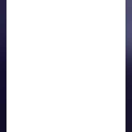
Guldhjälmen....
Örebro Hockey ligger elva i SHL-tabellen.
Ett läge som de inte är tillfreds med. Nu
väljer Örebro Hockey att agera. Johan
Hedberg entledigas från rollen som
huvudtränare och ersätts av Niklas
Eriksson.