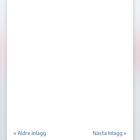
Letten Rihards Marenis debuterade under
lördagen i SHL med Örebro. Nu står det
klart att Marenis får vänta på sin nästa
match i ligan. Marenis har dömts till tre
matchers avstängning av
disciplinnämnden. Även Thomas
Schemitsch och Ludvig Nilsson har fått
sina domar....
« Äldre inlägg
Nästa Inlägg »