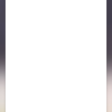
prenumeranterna landar det de
kommande dagarna, och du vet väl också
att du kan hitta ditt ex även i Pressbyrån. I
höstens första nummer av Magasinet
Hockey är allt fokus på starten av de...
Johan Hedberg är nu officiellt klar som ny
huvudtränare i Örebro Hockey. Hedberg
har signerat ett avtal över säsongen
2024/2025. – Vi är jätteglada att kunna
välkomna Johan till Örebro Hockey. Vi har