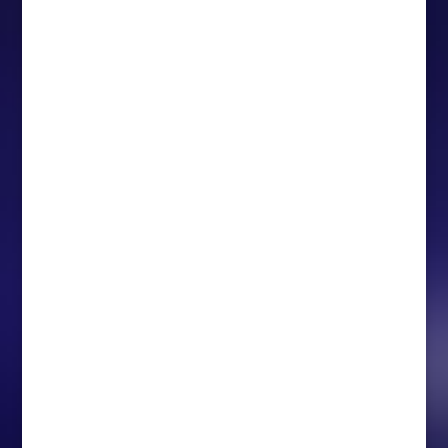
23-årige Patrik Puistola kommer närmast
från Jukurit där han under de senaste
säsongerna varit en framstående spelare.
Den finske forwarden har under de
senaste veckorna imponerat på
internationell nivå och så sent som för
några dagar sedan blev Puistola uttagen
till...