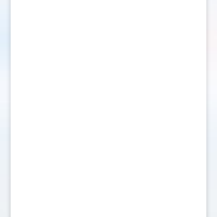
Spelarna i SHL har sagt sitt: Antti Suomela
är ligans bäste spelare 2022/2023 och
föräras med Guldhjälmen.- Det betyder
oerhört mycket för mig. Just det faktum
att det är spelarna i ligan som röstar gör
att man värdesätter utmärkelsen extra
mycket. Det är en stor ära...