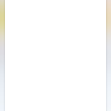
fått ett väldigt bra intryck av Johan som
person och som tränare...
Ytterst lovande forwarden Leo Carlsson,
Örebro, 19 har utsetts till Sveriges bäste
junior säsongen 2022/2023 och tilldelas
därmed priset Årets Junior. - Ytterligare en
kick i min karriär, säger Leo. En stor ära
och det här uppskattar jag verkligen. Bara
att kolla in...