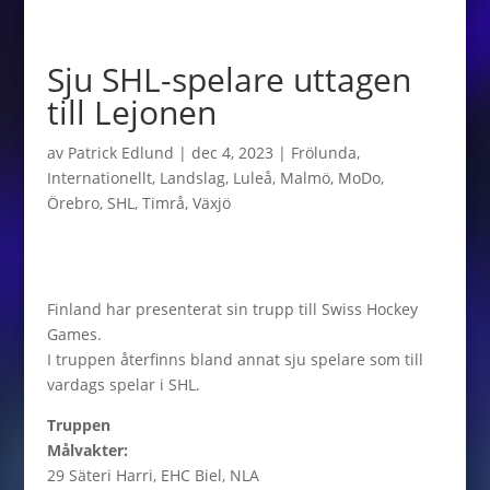
Sju SHL-spelare uttagen
till Lejonen
av
Patrick Edlund
|
dec 4, 2023
|
Frölunda
,
Internationellt
,
Landslag
,
Luleå
,
Malmö
,
MoDo
,
Örebro
,
SHL
,
Timrå
,
Växjö
Finland har presenterat sin trupp till Swiss Hockey
Games.
I truppen återfinns bland annat sju spelare som till
vardags spelar i SHL.
Truppen
Målvakter:
29 Säteri Harri, EHC Biel, NLA