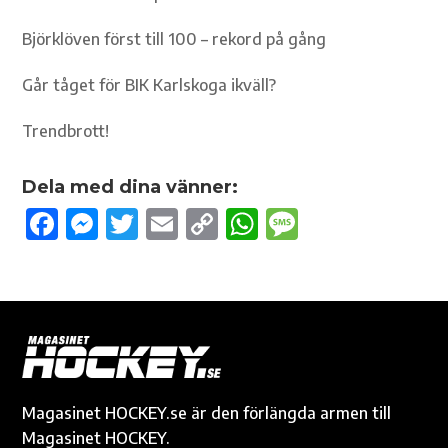
Björklöven först till 100 – rekord på gång
Går tåget för BIK Karlskoga ikväll?
Trendbrott!
Dela med dina vänner:
F
M
T
E
C
W
M
ac
es
w
m
o
h
es
e
se
it
ail
p
at
sa
b
n
te
y
s
g
o
g
r
Li
A
e
o
er
n
p
k
k
p
Magasinet HOCKEY.se är den förlängda armen till
Magasinet HOCKEY.