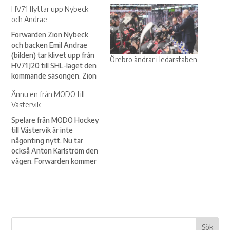
HV71 flyttar upp Nybeck
och Andrae
Forwarden Zion Nybeck
och backen Emil Andrae
(bilden) tar klivet upp från
Örebro ändrar i ledarstaben
HV71 J20 till SHL-laget den
kommande säsongen. Zion
Nybeck kommer
Ännu en från MODO till
ursprungligen från Alvesta
Västervik
och har den senaste
säsongen gjort otroliga 66
Spelare från MODO Hockey
poäng (27+39) på 42
till Västervik är inte
matcher i J20. Dessutom är
någonting nytt. Nu tar
Zion noterad för 15
också Anton Karlström den
matcher i herrlaget och…
vägen. Forwarden kommer
att spela i Västervik
resterande del av
säsongen.