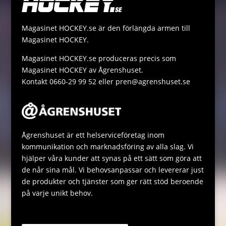
r
i
s
s
n
A
a
Magasinet HOCKEY.se är den förlängda armen till
k
p
g
Magasinet HOCKEY.
p
e
Magasinet HOCKEY.se produceras precis som
Magasinet HOCKEY av Ågrenshuset.
Kontakt 0660-29 99 52 eller pren@agrenshuset.se
Ågrenshuset är ett helserviceföretag inom
kommunikation och marknadsföring av alla slag. Vi
hjälper våra kunder att synas på ett sätt som göra att
de når sina mål. Vi behovsanpassar och levererar just
de produkter och tjänster som ger rätt stöd beroende
på varje unikt behov.