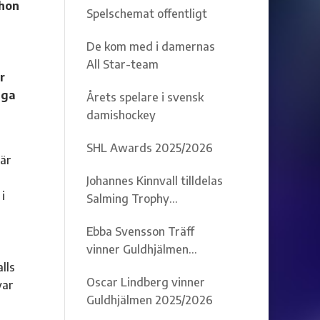
 hon
Spelschemat offentligt
De kom med i damernas
All Star-team
r
nga
Årets spelare i svensk
damishockey
SHL Awards 2025/2026
här
Johannes Kinnvall tilldelas
i
Salming Trophy
2025/2026
Ebba Svensson Träff
vinner Guldhjälmen
lls
2025/2026
Oscar Lindberg vinner
var
Guldhjälmen 2025/2026