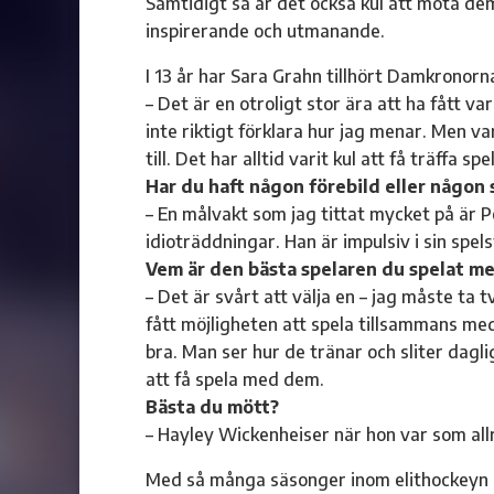
Samtidigt så är det också kul att möta dem
inspirerande och utmanande.
I 13 år har Sara Grahn tillhört Damkronorn
– Det är en otroligt stor ära att ha fått v
inte riktigt förklara hur jag menar. Men v
till. Det har alltid varit kul att få träffa s
Har du haft någon förebild eller någon
– En målvakt som jag tittat mycket på är 
idioträddningar. Han är impulsiv i sin spel
Vem är den bästa spelaren du spelat m
– Det är svårt att välja en – jag måste ta t
fått möjligheten att spela tillsammans med
bra. Man ser hur de tränar och sliter dagli
att få spela med dem.
Bästa du mött?
– Hayley Wickenheiser när hon var som all
Med så många säsonger inom elithockeyn 