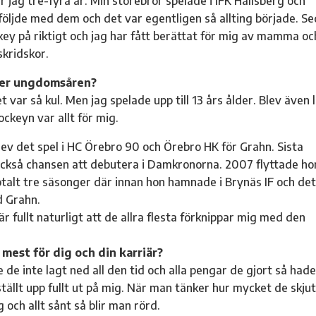
ar jag tre-fyra år. Min storebror spelade i IFK Hallsberg och
följde med dem och det var egentligen så allting började. S
ckey på riktigt och jag har fått berättat för mig av mamma oc
skridskor.
nder ungdomsåren?
t var så kul. Men jag spelade upp till 13 års ålder. Blev även l
ckeyn var allt för mig.
lev det spel i HC Örebro 90 och Örebro HK för Grahn. Sista
också chansen att debutera i Damkronorna. 2007 flyttade ho
 totalt tre säsonger där innan hon hamnade i Brynäs IF och det
d Grahn.
är fullt naturligt att de allra flesta förknippar mig med den
t mest för dig och din karriär?
de inte lagt ned all den tid och alla pengar de gjort så had
 ställt upp fullt ut på mig. När man tänker hur mycket de skju
och allt sånt så blir man rörd.