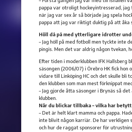
– Första gången jag var med till ishallen v
pappa var otroligt hockeyintresserad, jag 
när jag var sex år så började jag spela ho
pappa att jag var riktigt duktig på att åka 
Höll då på med ytterligare idrotter u
– Jag höll på med fotboll men tyckte inte de
pingis. Men det var aldrig någon tvekan, ho
Efter tiden i moderklubben IFK Hallsberg b
säsongen (2006/07) i Örebro HK fick hon 
vidare till Linköping HC och det skulle bli
den klubben som man mest förknippat me
– Jag gjorde åtta säsonger i Brynäs så det 
klubben.
När du blickar tillbaka – vilka har betyt
– Det är helt klart mamma och pappa. Hade 
inte blivit någon karriär. De har verkligen
och hur de raggat sponsorer för utrustning 