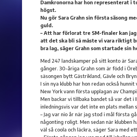
Damkronorna har hon representerat i t
högst.
Nu gör Sara Grahn sin första säsong me
guld.
– Att har förlorat tre SM-finaler kan j
att det ska bli så måste vi vara riktig
bra lag, säger Grahn som startade sin h
Med 247 landskamper på sitt konto är Sa
gånger. 30-åriga Grahn som är född i Örebr
säsongen bytt Gästrikland, Gävle och Brynä
I sin nya klubb har hon redan också hunnit v
New York vann första upplagan av Champio
Men backar vi tillbaka bandet så var det i 
inledningsvis var det inte en plats mellan
– Jag var nio år när jag stod i mål första g
någonting roligt. Men sedan när klubben h
väl så coola och läckra, säger Sara med ett