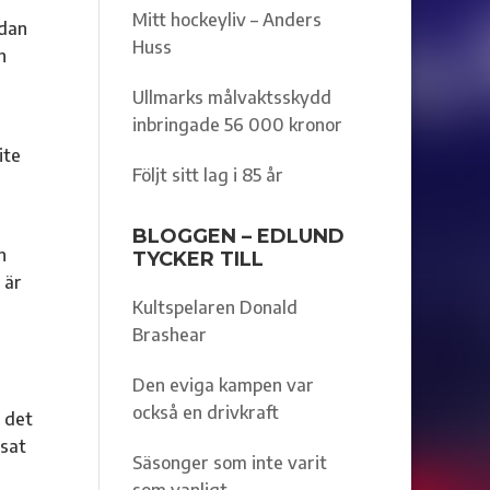
Mitt hockeyliv – Anders
edan
Huss
h
Ullmarks målvaktsskydd
inbringade 56 000 kronor
ite
Följt sitt lag i 85 år
BLOGGEN – EDLUND
n
TYCKER TILL
 är
Kultspelaren Donald
Brashear
Den eviga kampen var
också en drivkraft
e det
tsat
Säsonger som inte varit
som vanligt