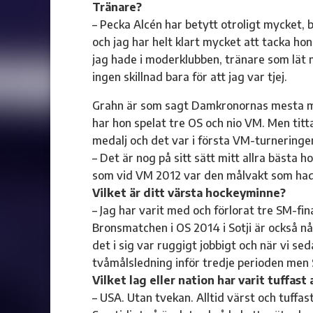
Tränare?
– Pecka Alcén har betytt otroligt mycket,
och jag har helt klart mycket att tacka 
jag hade i moderklubben, tränare som lät 
ingen skillnad bara för att jag var tjej.
Grahn är som sagt Damkronornas mesta må
har hon spelat tre OS och nio VM. Men titt
medalj och det var i första VM-turneringe
– Det är nog på sitt sätt mitt allra bästa 
som vid VM 2012 var den målvakt som hade
Vilket är ditt värsta hockeyminne?
– Jag har varit med och förlorat tre SM-fin
Bronsmatchen i OS 2014 i Sotji är också n
det i sig var ruggigt jobbigt och när vi se
tvåmålsledning inför tredje perioden men
Vilket lag eller nation har varit tuffast
– USA. Utan tvekan. Alltid värst och tuff