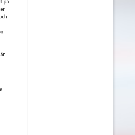
ld på
ker
 och
on
 är
je