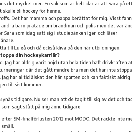
nns det mycket mer. En sak som är helt klar är att Sara på et
 skulle bli hockey för henne.
yproffs. Det har mamma och pappa berättat för mig. Visst fann
la andra barn pratade om brandman och polis men det var än
r Sara som idag satt sig i studiebänken igen och läser
ränare.
ytta till Luleå och då också kliva på den här utbildningen.
toppa din hockeykarriär?
ad. Jag har aldrig varit nöjd utan hela tiden haft drivkraften a
sturneringar där det gått mindre bra men det har inte stoppa
Jag har alltid älskat den här sporten och kan faktiskt aldrig
en till sist kommer.
rynäs tidigare. Nu ser man att de tagit till sig av det och ta
g som sagt stått på mig ännu tidigare.
r efter SM-finalförlusten 2012 mot MODO. Det räckte inte m
 smäll.