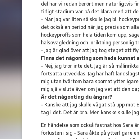
del har vi redan berört men naturligtvis fi
tidigt stadium var på det klara med att det
– När jag var liten så skulle jag bli hocke
det också en period när jag precis som al
hockeyproffs som hela tiden kom upp, säge
hälsovägledning och inriktning personlig t
– Jag är glad över att jag tog steget att fl
Finns det någonting som hade kunnat s
– Nej, jag tror inte det. Jag är så målinrikt
fortsätta utvecklas. Jag har haft landslag
mig utan tvärtom bara sporrat ytterligare. 
mig själv sluta även om jag vet att den dag
Är det någonting du ångrar?
– Kanske att jag skulle vågat stå upp mot B
tag i det. Det är bra. Men kanske skulle ja
En händelse som också fastnat hos Sara ä
förlusten i sig – Sara åkte på ytterligare en