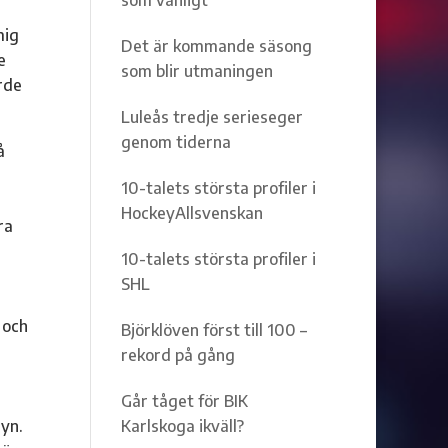
mig
Det är kommande säsong
e
som blir utmaningen
rde
Luleås tredje serieseger
genom tiderna
å
10-talets största profiler i
HockeyAllsvenskan
ra
10-talets största profiler i
SHL
 och
Björklöven först till 100 –
rekord på gång
Går tåget för BIK
eyn.
Karlskoga ikväll?