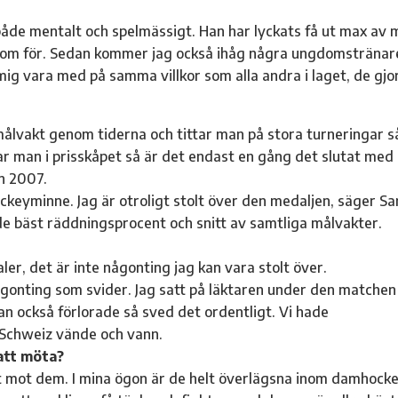
 både mentalt och spelmässigt. Han har lyckats få ut max av 
honom för. Sedan kommer jag också ihåg några ungdomstränar
mig vara med på samma villkor som alla andra i laget, de gjo
lvakt genom tiderna och tittar man på stora turneringar s
ar man i prisskåpet så är det endast en gång det slutat med
n 2007.
hockeyminne. Jag är otroligt stolt över den medaljen, säger Sa
 bäst räddningsprocent och snitt av samtliga målvakter.
aler, det är inte någonting jag kan vara stolt över.
ågonting som svider. Jag satt på läktaren under den matchen
dan också förlorade så sved det ordentligt. Vi hade
 Schweiz vände och vann.
 att möta?
ast mot dem. I mina ögon är de helt överlägsna inom damhock