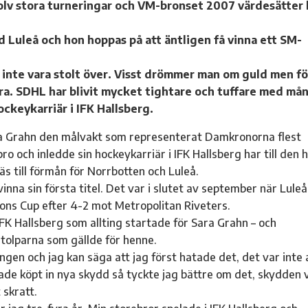
olv stora turneringar och VM-bronset 2007 värdesätter
d Luleå och hon hoppas på att äntligen få vinna ett SM-
ag inte vara stolt över. Visst drömmer man om guld men fö
t bra. SDHL har blivit mycket tightare och tuffare med må
ockeykarriär i IFK Hallsberg.
ra Grahn den målvakt som representerat Damkronorna flest
o och inledde sin hockeykarriär i IFK Hallsberg har till den 
s till förmån för Norrbotten och Luleå.
inna sin första titel. Det var i slutet av september när Luleå 
ns Cup efter 4-2 mot Metropolitan Riveters.
IFK Hallsberg som allting startade för Sara Grahn – och
 stolparna som gällde för henne.
ången och jag kan säga att jag först hatade det, det var inte a
ade köpt in nya skydd så tyckte jag bättre om det, skydden 
 skratt.