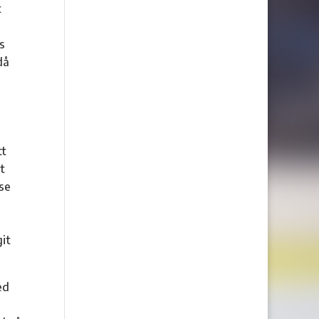
t
s
då
tt
t
 se
git
ed