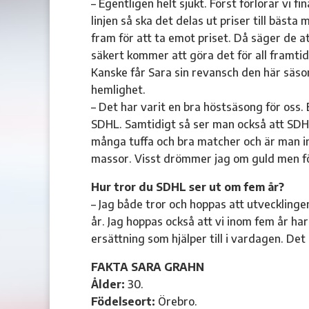
– Egentligen helt sjukt. Först förlorar vi
linjen så ska det delas ut priser till bäst
fram för att ta emot priset. Då säger de a
säkert kommer att göra det för all framtid
Kanske får Sara sin revansch den här säso
hemlighet.
– Det har varit en bra höstsäsong för oss. 
SDHL. Samtidigt så ser man också att SDHL
många tuffa och bra matcher och är man in
massor. Visst drömmer jag om guld men för 
Hur tror du SDHL ser ut om fem år?
– Jag både tror och hoppas att utvecklingen
år. Jag hoppas också att vi inom fem år har
ersättning som hjälper till i vardagen. De
FAKTA SARA GRAHN
Ålder:
30.
Födelseort:
Örebro.