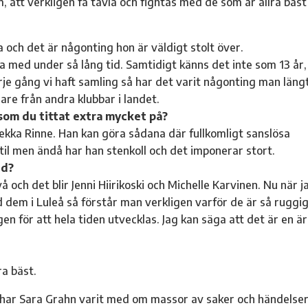
, att verkligen få tävla och fightas med de som är allra bäst
a och det är någonting hon är väldigt stolt över.
ara med under så lång tid. Samtidigt känns det inte som 13 år,
arje gång vi haft samling så har det varit någonting man läng
pelare från andra klubbar i landet.
 som du tittat extra mycket på?
Pekka Rinne. Han kan göra sådana där fullkomligt sanslösa
stil men ändå har han stenkoll och det imponerar stort.
ed?
vå och det blir Jenni Hiirikoski och Michelle Karvinen. Nu när j
 dem i Luleå så förstår man verkligen varför de är så ruggi
gen för att hela tiden utvecklas. Jag kan säga att det är en ä
ra bäst.
har Sara Grahn varit med om massor av saker och händelser