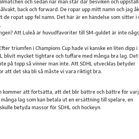
 finalmatchen och sedan när man står där besviken och uppstäl
a målvakt, back och forward. De ropar upp mitt namn och jag å
tt de ropat upp fel namn. Det här är en händelse som sitter i
.
ngen? Att Luleå är huvudfavoriter till SM-guldet är inte någ
Efter triumfen i Champions Cup hade vi kanske en liten dipp i
 blivit mycket tightare och tuffare med många bra lag. Det
te på topp så vinner man inte. Att SDHL utvecklas betyder
att det ska bli så måste vi vara riktigt bra.
 kommer att fortsätta, att det blir bättre och bättre för var
 många lag som kan betala ut en ersättning till spelare, en
t skulle betyda massor för SDHL och hockeyn.