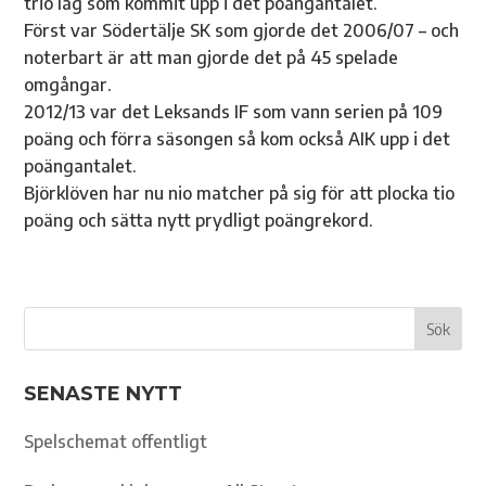
trio lag som kommit upp i det poängantalet.
Först var Södertälje SK som gjorde det 2006/07 – och
noterbart är att man gjorde det på 45 spelade
omgångar.
2012/13 var det Leksands IF som vann serien på 109
poäng och förra säsongen så kom också AIK upp i det
poängantalet.
Björklöven har nu nio matcher på sig för att plocka tio
poäng och sätta nytt prydligt poängrekord.
SENASTE NYTT
Spelschemat offentligt