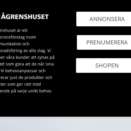
ANNONSERA
nshuset är ett
erviceföretag inom
PRENUMERERA
unikation och
nadsföring av alla slag. Vi
per våra kunder att synas på
sätt som göra att de når sina
SHOPEN
 Vi behovsanpassar och
rerar just de produkter och
ster som ger rätt stöd
ende på varje unikt behov.