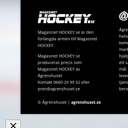
Ågre
Magasinet HOCKEY.se är den
hels
förlängda armen till Magasinet
komm
HOCKEY.
mark
Magasinet HOCKEY.se
hjäl
produceras precis som
ett 
Magasinet HOCKEY av
mål.
Ågrenshuset.
leve
Kontakt 0660-29 99 52 eller
tjän
pren@agrenshuset.se
bero
© Ågrenshuset |
agrenshuset.se