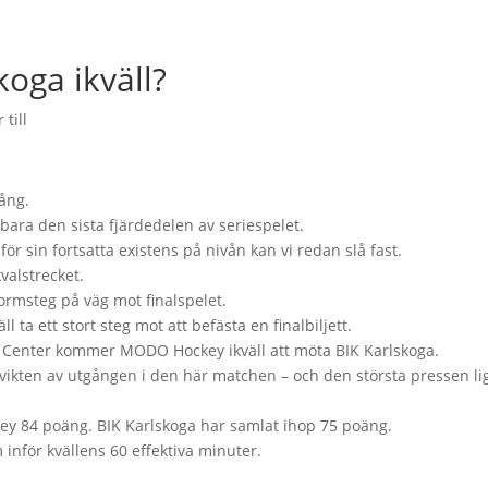
koga ikväll?
till
ång.
bara den sista fjärdedelen av seriespelet.
 för sin fortsatta existens på nivån kan vi redan slå fast.
valstrecket.
ormsteg på väg mot finalspelet.
ta ett stort steg mot att befästa en finalbiljett.
en Center kommer MODO Hockey ikväll att möta BIK Karlskoga.
tå vikten av utgången i den här matchen – och den största pressen li
y 84 poäng. BIK Karlskoga har samlat ihop 75 poäng.
 inför kvällens 60 effektiva minuter.