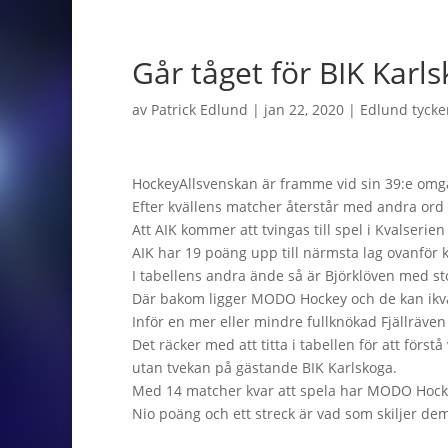
Går tåget för BIK Karls
av
Patrick Edlund
|
jan 22, 2020
|
Edlund tycker 
HockeyAllsvenskan är framme vid sin 39:e omg
Efter kvällens matcher återstår med andra ord 
Att AIK kommer att tvingas till spel i Kvalserien
AIK har 19 poäng upp till närmsta lag ovanför k
I tabellens andra ände så är Björklöven med st
Där bakom ligger MODO Hockey och de kan ikväll 
Inför en mer eller mindre fullknökad Fjällräv
Det räcker med att titta i tabellen för att förs
utan tvekan på gästande BIK Karlskoga.
Med 14 matcher kvar att spela har MODO Hocke
Nio poäng och ett streck är vad som skiljer dem