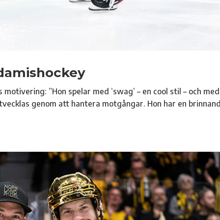
k damishockey
s motivering: ”Hon spelar med ’swag’ – en cool stil – och med
t utvecklas genom att hantera motgångar. Hon har en brinnan