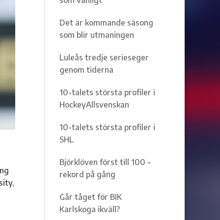
Det är kommande säsong
som blir utmaningen
Luleås tredje serieseger
genom tiderna
10-talets största profiler i
HockeyAllsvenskan
10-talets största profiler i
SHL
Björklöven först till 100 –
ing
rekord på gång
ity,
Går tåget för BIK
Karlskoga ikväll?