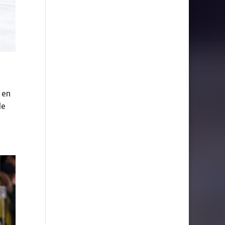
 en
de