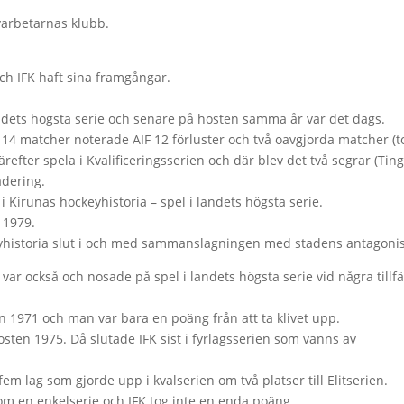
varbetarnas klubb.
och IFK haft sina framgångar.
landets högsta serie och senare på hösten samma år var det dags.
14 matcher noterade AIF 12 förluster och två oavgjorda matcher (t
efter spela i Kvalificeringsserien och där blev det två segrar (Tin
adering.
Kirunas hockeyhistoria – spel i landets högsta serie.
 1979.
eyhistoria slut i och med sammanslagningen med stadens antagonis
 var också och nosade på spel i landets högsta serie vid några tillfä
.
en 1971 och man var bara en poäng från att ta klivet upp.
östen 1975. Då slutade IFK sist i fyrlagsserien som vanns av
 fem lag som gjorde upp i kvalserien om två platser till Elitserien.
som en enkelserie och IFK tog inte en enda poäng.