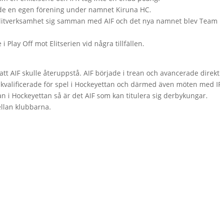
ade en egen förening under namnet Kiruna HC.
 elitverksamhet sig samman med AIF och det nya namnet blev Team
Play Off mot Elitserien vid några tillfällen.
att AIF skulle återuppstå. AIF började i trean och avancerade direkt
 kvalificerade för spel i Hockeyettan och därmed även möten med I
i Hockeyettan så är det AIF som kan titulera sig derbykungar.
ellan klubbarna.