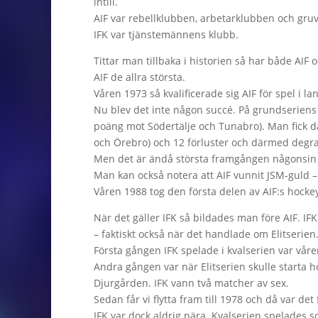
intill.
AIF var rebellklubben, arbetarklubben och gru
IFK var tjänstemännens klubb.
Tittar man tillbaka i historien så har både AIF 
AIF de allra största.
Våren 1973 så kvalificerade sig AIF för spel i 
Nu blev det inte någon succé. På grundseriens 
poäng mot Södertälje och Tunabro). Man fick där
och Örebro) och 12 förluster och därmed degr
Men det är ändå största framgången någonsin i 
Man kan också notera att AIF vunnit JSM-guld –
Våren 1988 tog den första delen av AIF:s hock
När det gäller IFK så bildades man före AIF. IFK
– faktiskt också när det handlade om Elitserien
Första gången IFK spelade i kvalserien var vår
Andra gången var när Elitserien skulle starta h
Djurgården. IFK vann två matcher av sex.
Sedan får vi flytta fram till 1978 och då var det
IFK var dock aldrig nära. Kvalserien spelades 