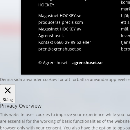
komm
HOCKEY.
mark
Magasinet HOCKEY.se
hjäl
produceras precis som
ett 
Magasinet HOCKEY av
mål.
Ågrenshuset.
leve
Kontakt 0660-29 99 52 eller
tjän
pren@agrenshuset.se
bero
© Ågrenshuset |
agrenshuset.se
Denna sida använder cookies för att förbättra användarupplevels
Stäng
Privacy Overview
This website uses cookies to improve your experience while you nav
are essential for the working of basic functionalities of the websi
browser only with your consent. You also have the option to opt-ou