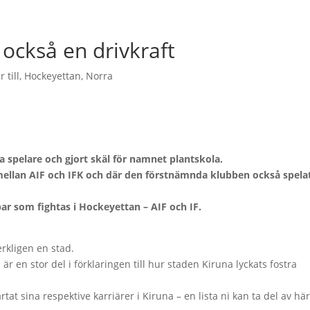
också en drivkraft
 till
,
Hockeyettan
,
Norra
spelare och gjort skäl för namnet plantskola.
 mellan AIF och IFK och där den förstnämnda klubben också spelat
bar som fightas i Hockeyettan – AIF och IF.
rkligen en stad.
 en stor del i förklaringen till hur staden Kiruna lyckats fostra
at sina respektive karriärer i Kiruna – en lista ni kan ta del av här