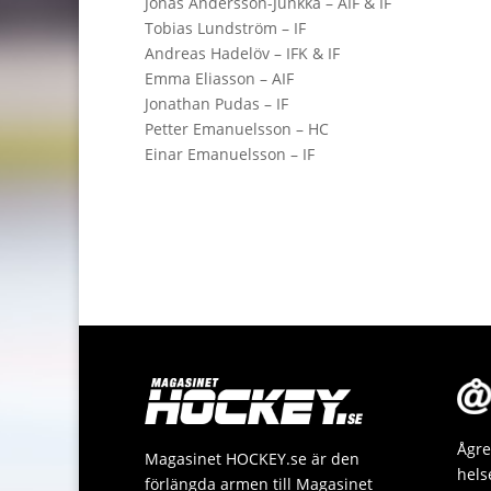
Jonas Andersson-Junkka – AIF & IF
Tobias Lundström – IF
Andreas Hadelöv – IFK & IF
Emma Eliasson – AIF
Jonathan Pudas – IF
Petter Emanuelsson – HC
Einar Emanuelsson – IF
Ågre
Magasinet HOCKEY.se är den
hels
förlängda armen till Magasinet