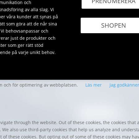
PRENUMERERA
unikation och
nadsföring av alla slag. Vi
per våra kunder att synas på
sätt som göra att de når sina
SHOPEN
 Vi behovsanpassar och
rerar just de produkter och
ster som ger rätt stöd
ende på varje unikt behov.
en och för optimering av webbplatsen.
Läs mer
Jag godkänne
igate through the website. Out of these cookies, the cookies that 
te. We also use third-party cookies that help us analyze and unders
t of these cookies. But opting out of some of these cookies may ha