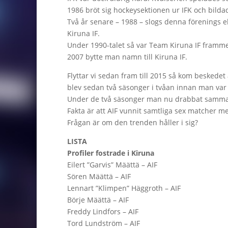
1986 bröt sig hockeysektionen ur IFK och bild
Två år senare – 1988 – slogs denna förenings
Kiruna IF.
Under 1990-talet så var Team Kiruna IF framme i 
2007 bytte man namn till Kiruna IF.
Flyttar vi sedan fram till 2015 så kom beskedet 
blev sedan två säsonger i tvåan innan man var
Under de två säsonger man nu drabbat samman 
Fakta är att AIF vunnit samtliga sex matcher m
Frågan är om den trenden håller i sig?
LISTA
Profiler fostrade i Kiruna
Eilert ”Garvis” Määttä – AIF
Sören Määttä – AIF
Lennart ”Klimpen” Häggroth – AIF
Börje Määttä – AIF
Freddy Lindfors – AIF
Tord Lundström – AIF