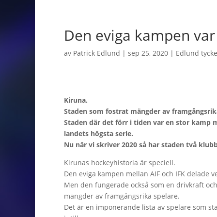
Den eviga kampen var 
av
Patrick Edlund
|
sep 25, 2020
|
Edlund tycker
Kiruna.
Staden som fostrat mängder av framgångsrika 
Staden där det förr i tiden var en stor kamp
landets högsta serie.
Nu när vi skriver 2020 så har staden två klub
Kirunas hockeyhistoria är speciell.
Den eviga kampen mellan AIF och IFK delade ve
Men den fungerade också som en drivkraft och är
mängder av framgångsrika spelare.
Det är en imponerande lista av spelare som start