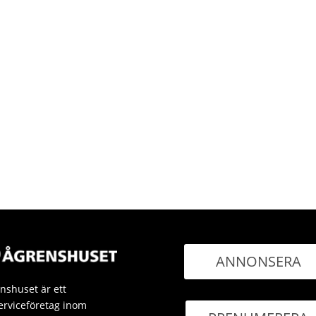
ANNONSERA
nshuset är ett
erviceföretag inom