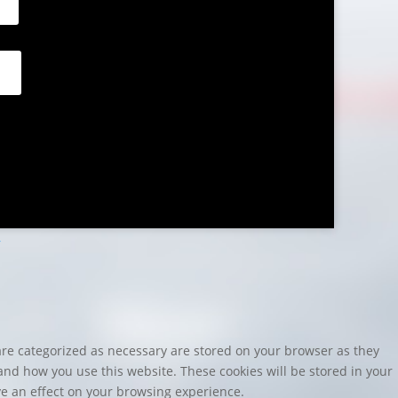
r
are categorized as necessary are stored on your browser as they
tand how you use this website. These cookies will be stored in your
ve an effect on your browsing experience.