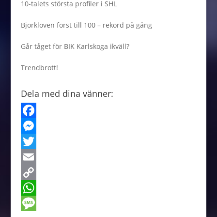
10-talets största profiler i SHL
Björklöven först till 100 – rekord på gång
Går tåget för BIK Karlskoga ikväll?
Trendbrott!
Dela med dina vänner:
F
a
M
c
e
T
e
s
w
E
b
s
i
m
C
o
e
t
a
o
W