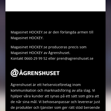
o
n
t
i
p
h
M
k
g
e
l
y
a
e
e
r
L
t
s
r
i
s
s
Magasinet HOCKEY.se är den förlängda armen till
n
A
a
Magasinet HOCKEY.
k
p
g
Magasinet HOCKEY.se produceras precis som
p
e
Magasinet HOCKEY av Ågrenshuset.
Kontakt 0660-29 99 52 eller pren@agrenshuset.se
Ågrenshuset är ett helserviceföretag inom
kommunikation och marknadsföring av alla slag. Vi
hjälper våra kunder att synas på ett sätt som göra att
de når sina mål. Vi behovsanpassar och levererar just
de produkter och tjänster som ger rätt stöd beroende