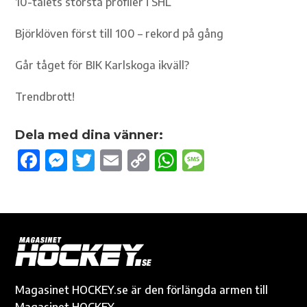
10-talets största profiler i SHL
Björklöven först till 100 – rekord på gång
Går tåget för BIK Karlskoga ikväll?
Trendbrott!
Dela med dina vänner:
F
M
T
E
C
W
M
ac
es
w
m
o
h
es
e
se
it
ail
p
at
sa
b
n
te
y
s
g
o
g
r
Li
A
e
o
er
n
p
k
k
p
Magasinet HOCKEY.se är den förlängda armen till