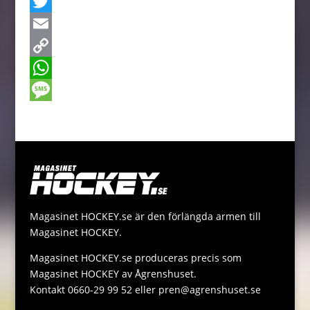
a
M
c
e
T
e
s
w
E
b
s
i
m
C
o
e
t
a
o
W
o
n
t
i
p
h
M
k
g
e
l
y
a
e
e
r
L
t
s
r
i
s
s
n
A
a
Magasinet HOCKEY.se är den förlängda armen till
k
p
g
Magasinet HOCKEY.
p
e
Magasinet HOCKEY.se produceras precis som
Magasinet HOCKEY av Ågrenshuset.
Kontakt 0660-29 99 52 eller pren@agrenshuset.se