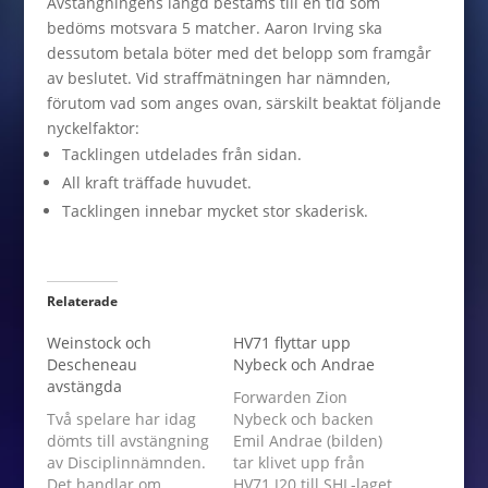
Avstängningens längd bestäms till en tid som
bedöms motsvara 5 matcher. Aaron Irving ska
dessutom betala böter med det belopp som framgår
av beslutet. Vid straffmätningen har nämnden,
förutom vad som anges ovan, särskilt beaktat följande
nyckelfaktor:
Tacklingen utdelades från sidan.
All kraft träffade huvudet.
Tacklingen innebar mycket stor skaderisk.
Relaterade
Weinstock och
HV71 flyttar upp
Descheneau
Nybeck och Andrae
avstängda
Forwarden Zion
Två spelare har idag
Nybeck och backen
dömts till avstängning
Emil Andrae (bilden)
av Disciplinnämnden.
tar klivet upp från
Det handlar om
HV71 J20 till SHL-laget