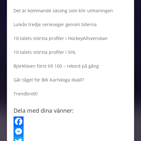
Det är kommande säsong som blir utmaningen
Luleås tredje serieseger genom tiderna
10-talets största profiler i HockeyAllsvenskan
10-talets största profiler i SHL
Björklöven först till 100 – rekord på gång
Går tåget för BIK Karlskoga ikväll?
Trendbrott!
Dela med dina vänner:
F