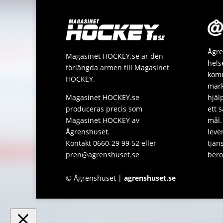
Ågre
Magasinet HOCKEY.se är den
hels
förlängda armen till Magasinet
komm
HOCKEY.
mark
Magasinet HOCKEY.se
hjäl
produceras precis som
ett 
Magasinet HOCKEY av
mål.
Ågrenshuset.
leve
Kontakt 0660-29 99 52 eller
tjän
pren@agrenshuset.se
bero
© Ågrenshuset |
agrenshuset.se