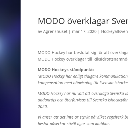
MODO överklagar Sven
av
Agrenshuset
|
mar 17, 2020
|
Hockeyallsve
MODO Hockey har beslutat sig för att överkla
MODO Hockey överklagar till Riksidrottsnämn
MODO Hockeys ståndpunkt:
”MODO Hockey har enligt tidigare kommunikation s
kompensation med hänvisning till Svenska ishocke
MODO Hockey har nu valt att överklaga Svenska Ish
undanröjs och återförvisas till Svenska ishockeyf
2020.
Vi anser att det inte är styrkt på vilket regelverk
beslut påverkar såväl ligor som klubbar.