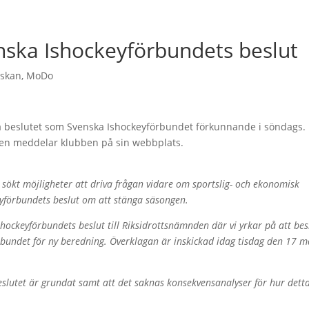
ska Ishockeyförbundets beslut
nskan
,
MoDo
ga beslutet som Svenska Ishockeyförbundet förkunnande i söndags.
den meddelar klubben på sin webbplats.
ökt möjligheter att driva frågan vidare om sportslig- och ekonomisk
yförbundets beslut om att stänga säsongen.
ockeyförbundets beslut till Riksidrottsnämnden där vi yrkar på att bes
örbundet för ny beredning. Överklagan är inskickad idag tisdag den 17 m
 beslutet är grundat samt att det saknas konsekvensanalyser för hur dett