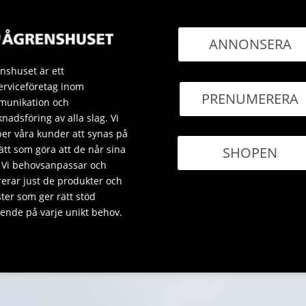
ANNONSERA
nshuset är ett
erviceföretag inom
PRENUMERERA
unikation och
nadsföring av alla slag. Vi
per våra kunder att synas på
sätt som göra att de når sina
SHOPEN
 Vi behovsanpassar och
rerar just de produkter och
ster som ger rätt stöd
ende på varje unikt behov.