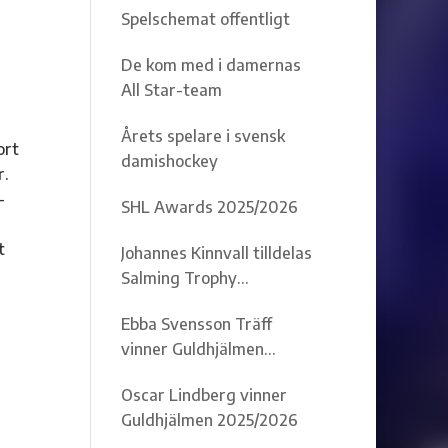
Spelschemat offentligt
7
De kom med i damernas
All Star-team
Årets spelare i svensk
ort
damishockey
r.
-
SHL Awards 2025/2026
t
Johannes Kinnvall tilldelas
Salming Trophy
2025/2026
Ebba Svensson Träff
vinner Guldhjälmen
2025/2026
Oscar Lindberg vinner
Guldhjälmen 2025/2026