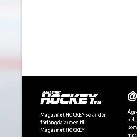
Ågr
Magasinet HOCKEY.se är den
hel
förlängda armen till
kom
Magasinet HOCKEY.
mark