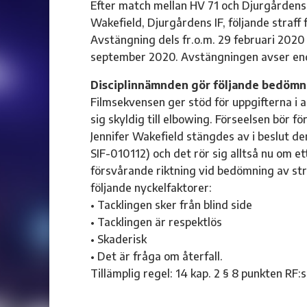
Efter match mellan HV 71 och Djurgårdens 
Wakefield, Djurgårdens IF, följande straff 
Avstängning dels fr.o.m. 29 februari 2020 
september 2020. Avstängningen avser enda
Disciplinnämnden gör följande bedömn
Filmsekvensen ger stöd för uppgifterna i 
sig skyldig till elbowing. Förseelsen bör 
Jennifer Wakefield stängdes av i beslut de
SIF-010112) och det rör sig alltså nu om ett
försvårande riktning vid bedömning av str
följande nyckelfaktorer:
• Tacklingen sker från blind side
• Tacklingen är respektlös
• Skaderisk
• Det är fråga om återfall.
Tillämplig regel: 14 kap. 2 § 8 punkten RF: