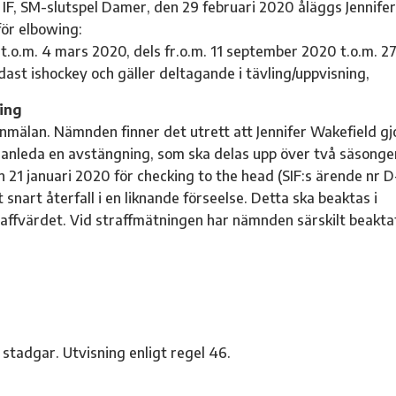
IF, SM-slutspel Damer, den 29 februari 2020 åläggs Jennifer
för elbowing:
t.o.m. 4 mars 2020, dels fr.o.m. 11 september 2020 t.o.m. 2
st ishockey och gäller deltagande i tävling/uppvisning,
ing
anmälan. Nämnden finner det utrett att Jennifer Wakefield gj
föranleda en avstängning, som ska delas upp över två säsonge
n 21 januari 2020 för checking to the head (SIF:s ärende nr D
 snart återfall i en liknande förseelse. Detta ska beaktas i
affvärdet. Vid straffmätningen har nämnden särskilt beakta
s stadgar. Utvisning enligt regel 46.