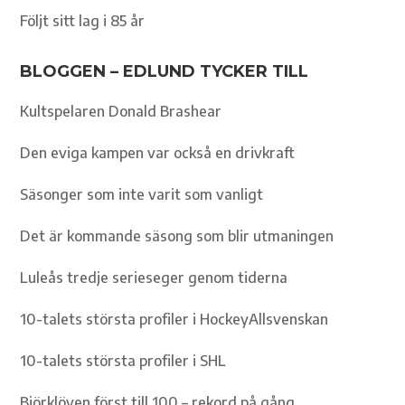
Följt sitt lag i 85 år
BLOGGEN – EDLUND TYCKER TILL
Kultspelaren Donald Brashear
Den eviga kampen var också en drivkraft
Säsonger som inte varit som vanligt
Det är kommande säsong som blir utmaningen
Luleås tredje serieseger genom tiderna
10-talets största profiler i HockeyAllsvenskan
10-talets största profiler i SHL
Björklöven först till 100 – rekord på gång