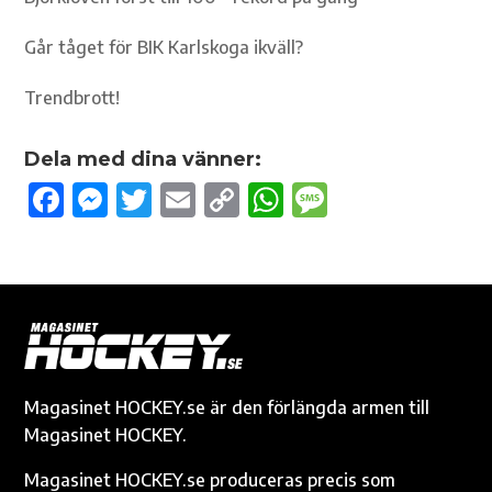
Går tåget för BIK Karlskoga ikväll?
Trendbrott!
Dela med dina vänner:
F
M
T
E
C
W
M
ac
es
w
m
o
h
es
e
se
it
ail
p
at
sa
b
n
te
y
s
g
o
g
r
Li
A
e
o
er
n
p
k
k
p
Magasinet HOCKEY.se är den förlängda armen till
Magasinet HOCKEY.
Magasinet HOCKEY.se produceras precis som