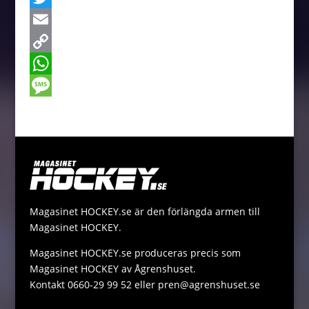
c
e
T
e
s
w
E
b
s
i
m
C
o
e
t
a
o
W
o
n
t
i
p
h
M
k
g
e
l
y
a
e
e
r
L
t
s
r
i
s
s
n
A
a
Magasinet HOCKEY.se är den förlängda armen till
k
p
g
Magasinet HOCKEY.
p
e
Magasinet HOCKEY.se produceras precis som
Magasinet HOCKEY av Ågrenshuset.
Kontakt 0660-29 99 52 eller pren@agrenshuset.se