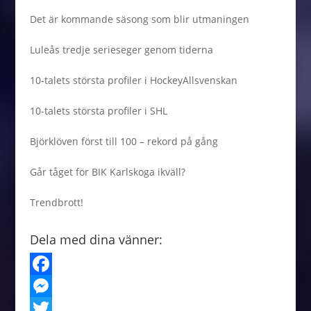
Det är kommande säsong som blir utmaningen
Luleås tredje serieseger genom tiderna
10-talets största profiler i HockeyAllsvenskan
10-talets största profiler i SHL
Björklöven först till 100 – rekord på gång
Går tåget för BIK Karlskoga ikväll?
Trendbrott!
Dela med dina vänner:
F
a
M