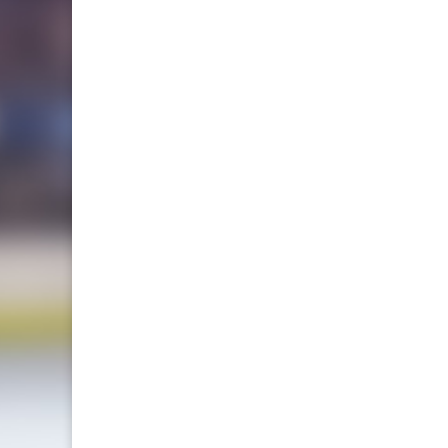
som ko