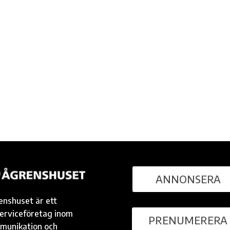
ANNONSERA
enshuset är ett
serviceföretag inom
PRENUMERERA
munikation och