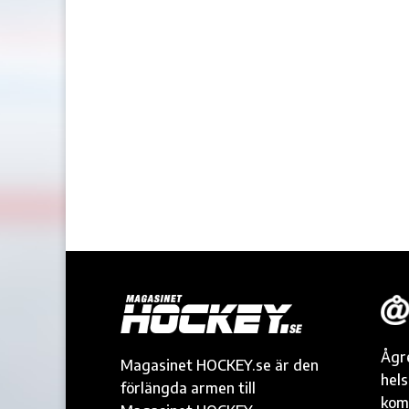
Ågr
Magasinet HOCKEY.se är den
hel
förlängda armen till
kom