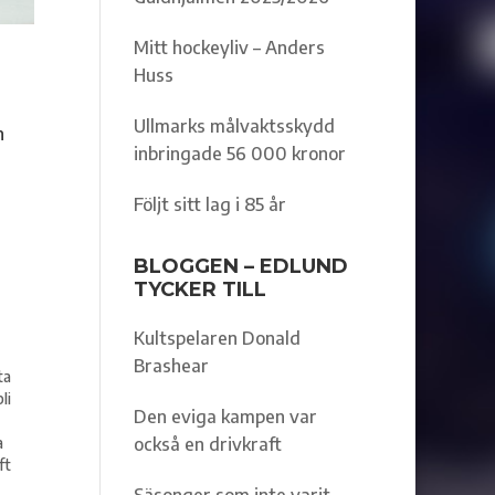
Mitt hockeyliv – Anders
Huss
Ullmarks målvaktsskydd
n
inbringade 56 000 kronor
Följt sitt lag i 85 år
BLOGGEN – EDLUND
TYCKER TILL
Kultspelaren Donald
Brashear
ta
li
Den eviga kampen var
också en drivkraft
a
ft
Säsonger som inte varit