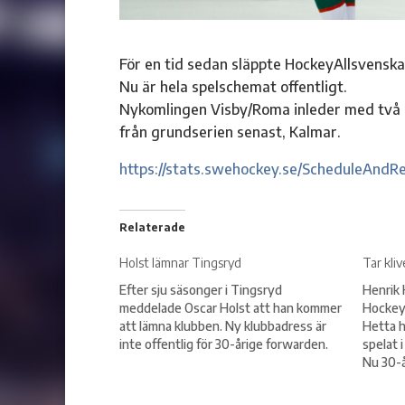
För en tid sedan släppte HockeyAllsvensk
Nu är hela spelschemat offentligt.
Nykomlingen Visby/Roma inleder med två 
från grundserien senast, Kalmar.
https://stats.swehockey.se/ScheduleAndR
Relaterade
Holst lämnar Tingsryd
Tar kli
Efter sju säsonger i Tingsryd
Henrik H
meddelade Oscar Holst att han kommer
HockeyA
att lämna klubben. Ny klubbadress är
Hetta 
inte offentlig för 30-årige forwarden.
spelat 
Nu 30-å
lagkapt
upp i SH