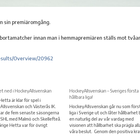
an sin premiäromgång.
bortamatcher innan man i hemmapremiären ställs mot tvåa
esults/Overview/20962
vet ned i HockeyAllsvenskan
HockeyAllsvenskan – Sveriges första
hållbara liga!
etta är klar för spel i
llsvenskan och Västerås IK.
HockeyAllsvenskan går nu som förs
har de fem senaste säsongerna
liga i Sverige ut och låter hållbarhet b
i SHL med Malmö och Skellefteå.
en naturlig del av vår vardag med
rige Hetta var för övrigt
visionen att hållbarhet ska prägla all
en i Malmö som 2015 tog klivet
våra beslut. Genom den positiva kra
L. – Det är en skicklig spelare
som finns i vår liga vill vi tillsammans