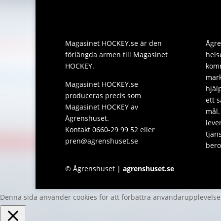
Magasinet HOCKEY.se är den
Ågre
förlängda armen till Magasinet
hels
HOCKEY.
komm
mark
Magasinet HOCKEY.se
hjäl
produceras precis som
ett 
Magasinet HOCKEY av
mål.
Ågrenshuset.
leve
Kontakt 0660-29 99 52 eller
tjän
pren@agrenshuset.se
bero
© Ågrenshuset |
agrenshuset.se
Denna sida använder cookies för att förbättra användarupplevels