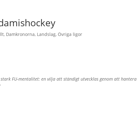
k damishockey
lt
,
Damkronorna
,
Landslag
,
Övriga ligor
 stark FU‑mentalitet: en vilja att ständigt utvecklas genom att hantera
”