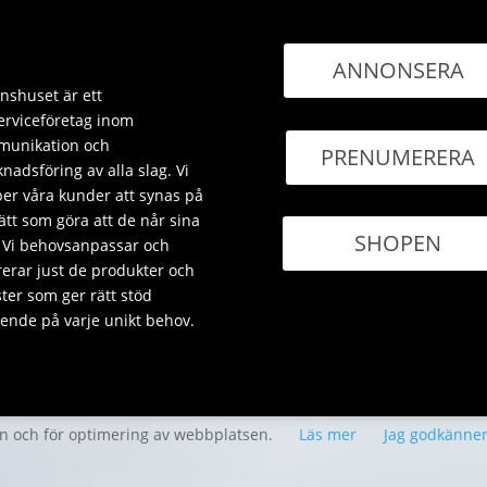
ANNONSERA
nshuset är ett
erviceföretag inom
unikation och
PRENUMERERA
nadsföring av alla slag. Vi
per våra kunder att synas på
sätt som göra att de når sina
SHOPEN
 Vi behovsanpassar och
rerar just de produkter och
ster som ger rätt stöd
ende på varje unikt behov.
en och för optimering av webbplatsen.
Läs mer
Jag godkänne