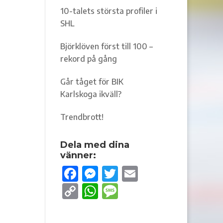
10-talets största profiler i
SHL
Björklöven först till 100 –
rekord på gång
Går tåget för BIK
Karlskoga ikväll?
Trendbrott!
Dela med dina
vänner:
F
M
T
E
ac
es
w
m
C
W
M
e
se
it
ail
o
h
es
b
n
te