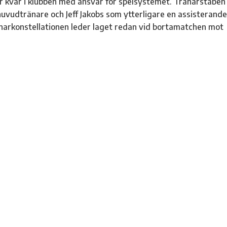
ir kvar i klubben med ansvar för spelsystemet. Tränarstaben
uvudtränare och Jeff Jakobs som ytterligare en assisterande
änarkonstellationen leder laget redan vid bortamatchen mot