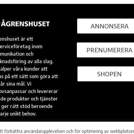
ANNONSERA
enshuset är ett
serviceföretag inom
PRENUMERERA
munikation och
nadsföring av alla slag.
jälper våra kunder att
SHOPEN
s på ett sätt som göra att
år sina mål. Vi
ovsanpassar och levererar
 de produkter och tjänster
 ger rätt stöd beroende
arje unikt behov.
tt förbättra användarupplevelsen och för optimering av webbplatse