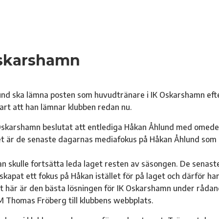
Oskarshamn
und ska lämna posten som huvudtränare i IK Oskarshamn eft
art att han lämnar klubben redan nu.
Oskarshamn beslutat att entlediga Håkan Åhlund med omede
utet är de senaste dagarnas mediafokus på Håkan Åhlund som
kan skulle fortsätta leda laget resten av säsongen. De senast
kapat ett fokus på Håkan istället för på laget och därför har
et här är den bästa lösningen för IK Oskarshamn under råda
 Thomas Fröberg till klubbens webbplats.