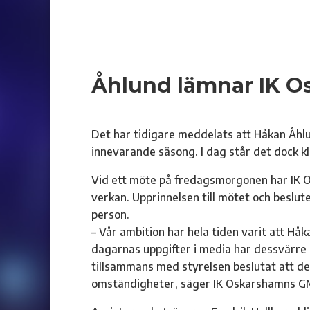
Åhlund lämnar IK 
Det har tidigare meddelats att Håkan Åhl
innevarande säsong. I dag står det dock kl
Vid ett möte på fredagsmorgonen har IK 
verkan. Upprinnelsen till mötet och besl
person.
– Vår ambition har hela tiden varit att Hå
dagarnas uppgifter i media har dessvärre s
tillsammans med styrelsen beslutat att d
omständigheter, säger IK Oskarshamns GM