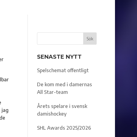
SENASTE NYTT
er
Spelschemat offentligt
lbar
De kom med i damernas
All Star-team
e
Årets spelare i svensk
 jag
damishockey
nde
SHL Awards 2025/2026