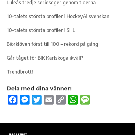
Luleås tredje serieseger genom tiderna
10-talets största profiler i HockeyAllsvenskan
10-talets största profiler i SHL
Björklöven först till 100 – rekord på gång
Går tåget för BIK Karlskoga ikväll?
Trendbrott!
Dela med dina vänner:
F
M
T
E
C
W
M
ac
es
w
m
o
h
es
e
se
it
ail
p
at
sa
b
n
te
y
s
g