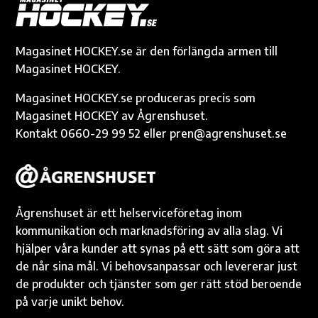
o
g
r
Li
A
e
o
er
n
p
k
k
p
Magasinet HOCKEY.se är den förlängda armen till
Magasinet HOCKEY.
Magasinet HOCKEY.se produceras precis som
Magasinet HOCKEY av Ågrenshuset.
Kontakt 0660-29 99 52 eller pren@agrenshuset.se
Ågrenshuset är ett helserviceföretag inom
kommunikation och marknadsföring av alla slag. Vi
hjälper våra kunder att synas på ett sätt som göra att
de når sina mål. Vi behovsanpassar och levererar just
de produkter och tjänster som ger rätt stöd beroende
på varje unikt behov.