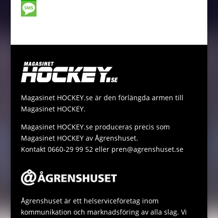
o
e
t
a
o
W
o
n
t
i
p
h
M
k
g
e
l
y
a
e
e
r
L
t
s
r
i
s
s
n
A
a
Magasinet HOCKEY.se är den förlängda armen till
k
p
g
Magasinet HOCKEY.
p
e
Magasinet HOCKEY.se produceras precis som
Magasinet HOCKEY av Ågrenshuset.
Kontakt 0660-29 99 52 eller pren@agrenshuset.se
Ågrenshuset är ett helserviceföretag inom
kommunikation och marknadsföring av alla slag. Vi