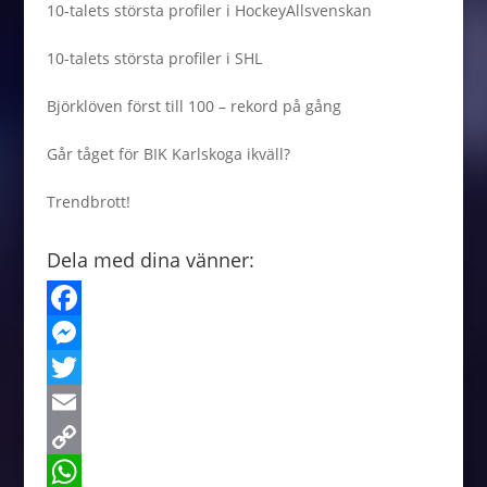
10-talets största profiler i HockeyAllsvenskan
10-talets största profiler i SHL
Björklöven först till 100 – rekord på gång
Går tåget för BIK Karlskoga ikväll?
Trendbrott!
Dela med dina vänner:
F
a
M
c
e
T
e
s
w
E
b
s
i
m
C