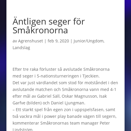
Äntligen seger för
Småkronorna
av
Agrenshuset
|
feb 9, 2020
|
Junior/Ungdom
,
Landslag
Efter tre raka förluster så avslutade Småkronorna
med seger i 5-nationsturneringen i Tjeckien.
Det var just värdlandet som stod för motståndet i den
avslutande matchen och Småkronorna vann med 4-1
efter mål av Gabriel Säll, Oskar Magnusson, Isak
Garfve (bilden) och Daniel Ljungman.
– Ett starkt spel från egen zon i uppspelsfasen, samt
två vackra mål i power play banade vägen till segern,
kommenterar Småkronornas team manager Peter
Lindström.