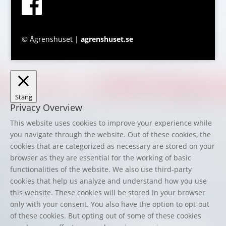
© Ågrenshuset |
agrenshuset.se
Stäng
Privacy Overview
This website uses cookies to improve your experience while
you navigate through the website. Out of these cookies, the
cookies that are categorized as necessary are stored on your
browser as they are essential for the working of basic
functionalities of the website. We also use third-party
cookies that help us analyze and understand how you use
this website. These cookies will be stored in your browser
only with your consent. You also have the option to opt-out
of these cookies. But opting out of some of these cookies