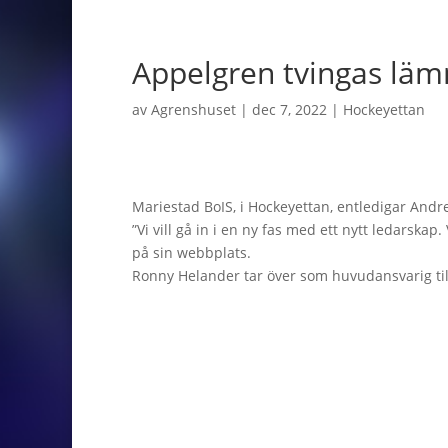
Appelgren tvingas läm
av
Agrenshuset
|
dec 7, 2022
|
Hockeyettan
Mariestad BoIS, i Hockeyettan, entledigar And
”Vi vill gå in i en ny fas med ett nytt ledarskap. 
på sin webbplats.
Ronny Helander tar över som huvudansvarig ti