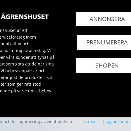
ANNONSERA
nshuset är ett
erviceföretag inom
PRENUMERERA
unikation och
nadsföring av alla slag. Vi
per våra kunder att synas på
sätt som göra att de når sina
SHOPEN
 Vi behovsanpassar och
rerar just de produkter och
ster som ger rätt stöd
ende på varje unikt behov.
en och för optimering av webbplatsen.
Läs mer
Jag godkänne