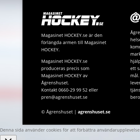
Ågre
Magasinet HOCKEY.se är den
hels
förlängda armen till Magasinet
komm
HOCKEY.
mark
Magasinet HOCKEY.se
hjäl
produceras precis som
ett 
Magasinet HOCKEY av
mål.
Ågrenshuset.
leve
Kontakt 0660-29 99 52 eller
tjän
pren@agrenshuset.se
bero
© Ågrenshuset |
agrenshuset.se
Denna sida använder cookies för att förbättra användarupplevels