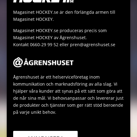
n
A
a
Magasinet HOCKEY.se är den förlängda armen till
k
p
g
Magasinet HOCKEY.
p
e
Magasinet HOCKEY.se produceras precis som
Magasinet HOCKEY av Ågrenshuset.
Kontakt 0660-29 99 52 eller pren@agrenshuset.se
Ågrenshuset är ett helserviceföretag inom
kommunikation och marknadsföring av alla slag. Vi
hjälper våra kunder att synas på ett sätt som göra att
de når sina mål. Vi behovsanpassar och levererar just
de produkter och tjänster som ger rätt stöd beroende
på varje unikt behov.