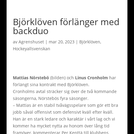
Björklöven förlänger med
backduo
av
Agrenshuset
|
mar 20, 2023
|
Björklöven
,
Hockeyallsvenskan
Mattias Nörstebö
(bilden) och
Linus Cronholm
har
förlängt sina kontrakt med Björklöven.
Cronholms avtal sträcker sig över de två kommande
säsongerna, Nörstebös fyra säsonger.
– Mattias är en stabil tvåvägsspelare som gör ett bra
jobb såväl offensivt som defensivt kväll efter kväll.
Han är en stark ledare och karaktär i vårt lag och vi
kommer ha mycket nytta av honom över lång tid
framöver, kommenterar Per Kenttä till klubbens