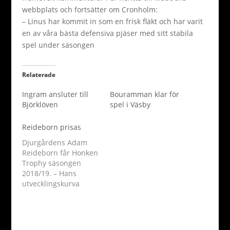
webbplats och fortsätter om Cronholm:
– Linus har kommit in som en frisk fläkt och har varit
en av våra bästa defensiva pjäser med sitt stabila
spel under säsongen
Relaterade
Ingram ansluter till
Bouramman klar för
Björklöven
spel i Väsby
Reideborn prisas
Djurgårdens Adam
Reideborn får Honken
Trophy säsongen
2018/19. – Hans
utvecklingskurva
imponerar på mig,
liksom hans lugn i
kassen och förmågan
att läsa spelet, säger