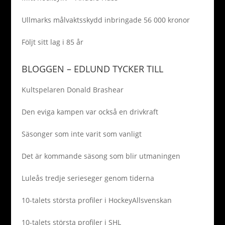
Ullmarks målvaktsskydd inbringade 56 000 kronor
Följt sitt lag i 85 år
BLOGGEN – EDLUND TYCKER TILL
Kultspelaren Donald Brashear
Den eviga kampen var också en drivkraft
Säsonger som inte varit som vanligt
Det är kommande säsong som blir utmaningen
Luleås tredje serieseger genom tiderna
10-talets största profiler i HockeyAllsvenskan
10-talets största profiler i SHL