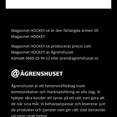
k
g
e
l
y
a
e
e
r
L
t
s
r
i
s
s
Magasinet HOCKEY.se är den förlängda armen till
n
A
a
Magasinet HOCKEY.
k
p
g
Magasinet HOCKEY.se produceras precis som
p
e
Magasinet HOCKEY av Ågrenshuset.
Kontakt 0660-29 99 52 eller pren@agrenshuset.se
Ågrenshuset är ett helserviceföretag inom
kommunikation och marknadsföring av alla slag. Vi
hjälper våra kunder att synas på ett sätt som göra att
de når sina mål. Vi behovsanpassar och levererar just
de produkter och tjänster som ger rätt stöd beroende
på varje unikt behov.