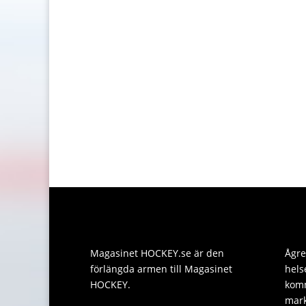
Magasinet HOCKEY.se är den
Ågre
förlängda armen till Magasinet
hels
HOCKEY.
komm
mark