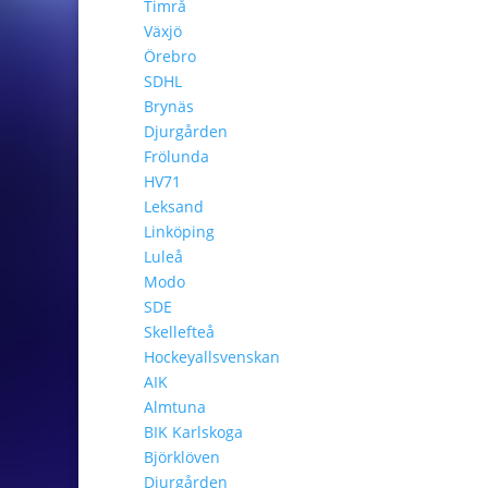
Timrå
Växjö
Örebro
SDHL
Brynäs
Djurgården
Frölunda
HV71
Leksand
Linköping
Luleå
Modo
SDE
Skellefteå
Hockeyallsvenskan
AIK
Almtuna
BIK Karlskoga
Björklöven
Djurgården