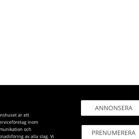
ANNONSERA
nshuset är ett
erviceföretag inom
unikation och
PRENUMERERA
nadsföring av alla slag. Vi