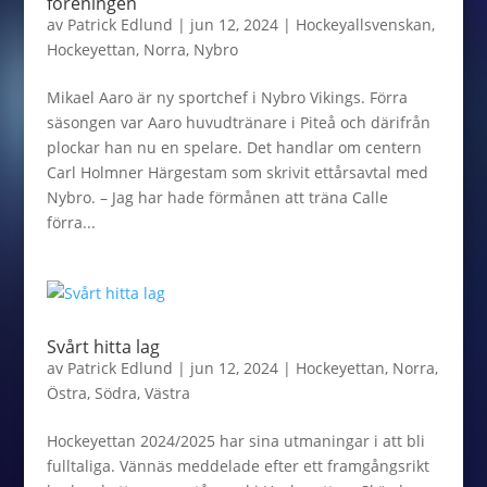
föreningen
av
Patrick Edlund
|
jun 12, 2024
|
Hockeyallsvenskan
,
Hockeyettan
,
Norra
,
Nybro
Mikael Aaro är ny sportchef i Nybro Vikings. Förra
säsongen var Aaro huvudtränare i Piteå och därifrån
plockar han nu en spelare. Det handlar om centern
Carl Holmner Härgestam som skrivit ettårsavtal med
Nybro. – Jag har hade förmånen att träna Calle
förra...
Svårt hitta lag
av
Patrick Edlund
|
jun 12, 2024
|
Hockeyettan
,
Norra
,
Östra
,
Södra
,
Västra
Hockeyettan 2024/2025 har sina utmaningar i att bli
fulltaliga. Vännäs meddelade efter ett framgångsrikt