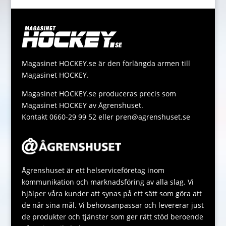
k
g
e
l
y
a
e
e
r
L
t
s
r
i
s
s
n
A
a
Magasinet HOCKEY.se är den förlängda armen till
k
p
g
Magasinet HOCKEY.
p
e
Magasinet HOCKEY.se produceras precis som
Magasinet HOCKEY av Ågrenshuset.
Kontakt 0660-29 99 52 eller pren@agrenshuset.se
Ågrenshuset är ett helserviceföretag inom
kommunikation och marknadsföring av alla slag. Vi
hjälper våra kunder att synas på ett sätt som göra att
de når sina mål. Vi behovsanpassar och levererar just
de produkter och tjänster som ger rätt stöd beroende