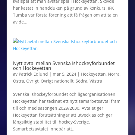
kvalspel att man avstår spel i Hockeyettan. Skövde
har kastat in handduken på grund av konkurs. IFK
Tumba var första förening att få frågan om att ta en
av de...
Nytt avtal mellan Svenska Ishockeyförbundet
och Hockeyettan
av
Patrick Edlund
|
mar 5, 2024
|
Hockeyettan
,
Norra
,
Östra
,
Övrigt
,
Övrigt nationellt
,
Södra
,
Västra
Svenska Ishockeyförbundet och ligaorganisationen
Hockeyettan har tecknat ett nytt samarbetsavtal fram
till och med säsongen 2029/2030. Avtalet ger
Hockeyettan förutsättningar att utvecklas och ger
långsiktig stabilitet till hockey-Sverige.
Samarbetsavtalet innebär att...