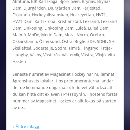
Almtuna
,
BIK Karlskoga
,
Björklöven
,
Brynäs
,
Brynäs
Dam
,
Djurgården
,
Djurgården Dam
,
Färjestad
,
Frölunda
,
Hockeyallsvenskan
,
Hockeyettan
,
HV71
,
HV71 Dam
,
Karlskrona
,
Kristianstad
,
Leksand
,
Leksand
Dam
,
Linköping
,
Linköping Dam
,
Luleå
,
Luleå Dam
,
Malmö
,
MoDo
,
Modo Dam
,
Mora
,
Norra
,
Örebro
,
Oskarshamn
,
Östersund
,
Östra
,
Rögle
,
SDE
,
SDHL
,
SHL
,
Skellefteå
,
Södertälje
,
Södra
,
Timrå
,
Tingsryd
,
Troja-
Ljungby
,
Väsby
,
Västerås
,
Västervik
,
Västra
,
Växjö
,
Vita
Hästen
Senaste numret av Magasinet Hockey har nu lämnat
Ågrenshusets lokaler. Hos prenumeranterna landar
det de kommande dagarna, och du vet väl också att
du kan hitta ditt ex även i Pressbyrån. I höstens första
nummer av Magasinet Hockey är allt fokus på starten
av de...
« Äldre inlägg