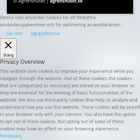
© Ågrenshuset |
agrenshuset.se
Denna sida använder cookies för att förbättra
användarupplevelsen och för optimering av webbplatsen.
Läs mer
Jag godkänner
Stäng
Privacy Overview
This website uses cookies to improve your experience while you
navigate through the website. Out of these cookies, the cookies
that are categorized as necessary are stored on your browser as
they are essential for the working of basic functionalities of the
website. We also use third-party cookies that help us analyze and
understand how you use this website. These cookies will be stored
in your browser only with your consent. You also have the option
to opt-out of these cookies. But opting out of some of these
cookies may have an effect on your browsing experience.
Necessary