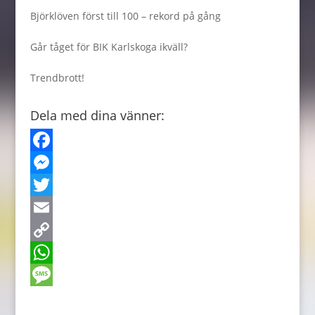
Björklöven först till 100 – rekord på gång
Går tåget för BIK Karlskoga ikväll?
Trendbrott!
Dela med dina vänner:
F
a
M
c
e
T
e
s
w
E
b
s
i
m
C
o
e
t
a
o
W
o
n
t
i
p
h
M