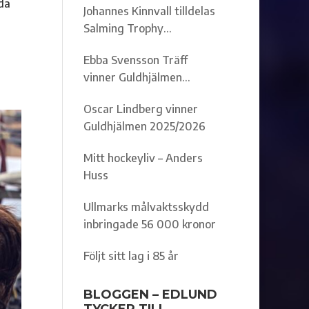
da
Johannes Kinnvall tilldelas
Salming Trophy
2025/2026
Ebba Svensson Träff
n
vinner Guldhjälmen
2025/2026
Oscar Lindberg vinner
Guldhjälmen 2025/2026
Mitt hockeyliv – Anders
Huss
Ullmarks målvaktsskydd
inbringade 56 000 kronor
Följt sitt lag i 85 år
BLOGGEN – EDLUND