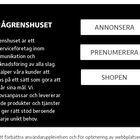
ANNONSERA
enshuset är ett
serviceföretag inom
PRENUMERERA
munikation och
nadsföring av alla slag.
jälper våra kunder att
SHOPEN
s på ett sätt som göra att
år sina mål. Vi
ovsanpassar och levererar
 de produkter och tjänster
 ger rätt stöd beroende
arje unikt behov.
tt förbättra användarupplevelsen och för optimering av webbplatse