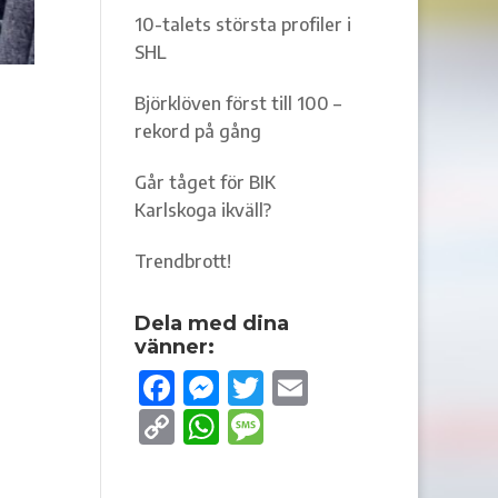
10-talets största profiler i
SHL
Björklöven först till 100 –
rekord på gång
Går tåget för BIK
Karlskoga ikväll?
Trendbrott!
Dela med dina
vänner:
F
M
T
E
ac
es
w
m
C
W
M
e
se
it
ail
o
h
es
b
n
te