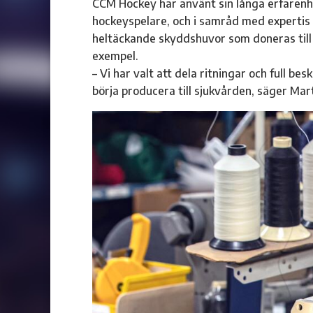
CCM Hockey har använt sin långa erfarenh
hockeyspelare, och i samråd med expertis
heltäckande skyddshuvor som doneras till s
exempel.
– Vi har valt att dela ritningar och full 
börja producera till sjukvården, säger Mar