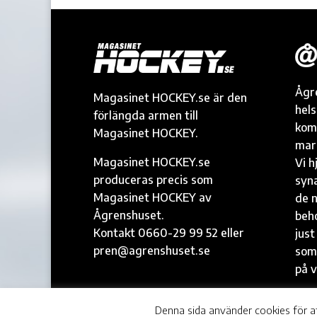
Ågr
Magasinet HOCKEY.se är den
hel
förlängda armen till
kom
Magasinet HOCKEY.
mark
Magasinet HOCKEY.se
Vi h
produceras precis som
syna
Magasinet HOCKEY av
de n
Ågrenshuset.
beh
Kontakt 0660-29 99 52 eller
just
pren@agrenshuset.se
som
på v
© Ågrenshuset |
agrenshuset.se
Denna sida använder cookies för a