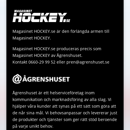
e
r
L
t
s
r
i
s
s
n
A
a
Magasinet HOCKEY.se är den förlängda armen till
k
p
g
Magasinet HOCKEY.
p
e
Magasinet HOCKEY.se produceras precis som
Magasinet HOCKEY av Ågrenshuset.
Kontakt 0660-29 99 52 eller pren@agrenshuset.se
Ågrenshuset är ett helserviceföretag inom
kommunikation och marknadsföring av alla slag. Vi
hjälper våra kunder att synas på ett sätt som göra att
de når sina mål. Vi behovsanpassar och levererar just
de produkter och tjänster som ger rätt stöd beroende
på varje unikt behov.