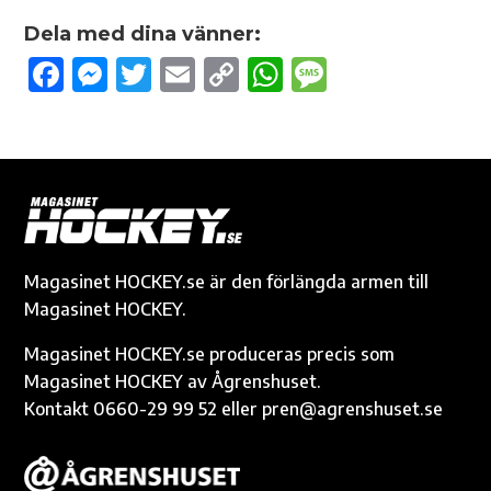
Dela med dina vänner:
F
M
T
E
C
W
M
ac
es
w
m
o
h
es
e
se
it
ail
p
at
sa
b
n
te
y
s
g
o
g
r
Li
A
e
o
er
n
p
k
k
p
Magasinet HOCKEY.se är den förlängda armen till
Magasinet HOCKEY.
Magasinet HOCKEY.se produceras precis som
Magasinet HOCKEY av Ågrenshuset.
Kontakt 0660-29 99 52 eller pren@agrenshuset.se