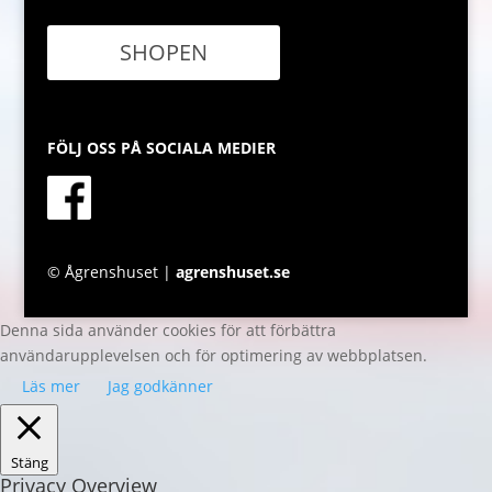
SHOPEN
FÖLJ OSS PÅ SOCIALA MEDIER
© Ågrenshuset |
agrenshuset.se
Denna sida använder cookies för att förbättra
användarupplevelsen och för optimering av webbplatsen.
Läs mer
Jag godkänner
Stäng
Privacy Overview