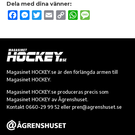
Dela med dina vänner:
F
M
T
E
C
W
M
ac
es
w
m
o
h
es
e
se
it
ail
p
at
sa
b
n
te
y
s
g
o
g
r
Li
A
e
o
er
n
p
k
k
p
Magasinet HOCKEY.se är den förlängda armen till
Magasinet HOCKEY.
Magasinet HOCKEY.se produceras precis som
Magasinet HOCKEY av Ågrenshuset.
Kontakt 0660-29 99 52 eller pren@agrenshuset.se