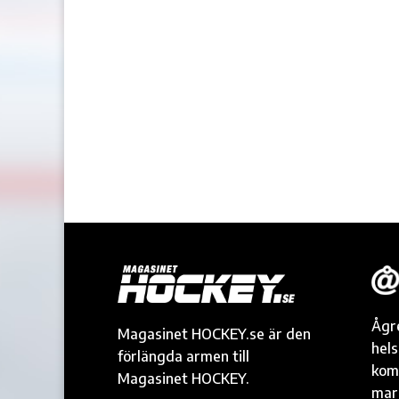
Ågr
Magasinet HOCKEY.se är den
hel
förlängda armen till
kom
Magasinet HOCKEY.
mark