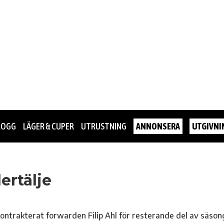
LOGG
LÄGER & CUPER
UTRUSTNING
ANNONSERA
UTGIVNI
dertälje
ontrakterat forwarden Filip Ahl för resterande del av säson