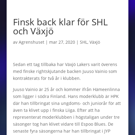
Finsk back klar för SHL
och Växjö
av
Agrenshuset
|
mar 27, 2020
|
SHL
,
Växjö
Sedan ett tag tillbaka har Växjö Lakers varit överens
med finske rightskjutande backen Juuso Vainio som
kontrakterats för två år i klubben.
Juuso Vainio är 25 år och kommer ifrån Hämeenlinna
som ligger i södra Finland. Hans moderklubb är HPK
där han tillbringat sina ungdoms- och juniorår för att
även ta klivet upp i finska Liiga. Efter att ha
representerat moderklubben i högstaligan under tre
säsonger tog han klivet vidare till Espoo Blues. De
senaste fyra säsongerna har han tillbringat i JYP