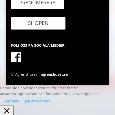
PRENUMERERA
SHOPEN
FÖLJ OSS PÅ SOCIALA MEDIER
© Ågrenshuset |
agrenshuset.se
Denna sida använder cookies för att förbättra
användarupplevelsen och för optimering av webbplatsen.
Läs mer
Jag godkänner