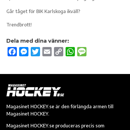
Går tåget för BIK Karlskoga ikväll?
Trendbrott!
Dela med dina vänner:
F
M
T
E
C
W
M
ac
es
w
m
o
h
es
e
se
it
ail
p
at
sa
b
n
te
y
s
g
o
g
r
Li
A
e
o
er
n
p
k
k
p
Magasinet HOCKEY.se är den förlängda armen till
Magasinet HOCKEY.
Magasinet HOCKEY.se produceras precis som