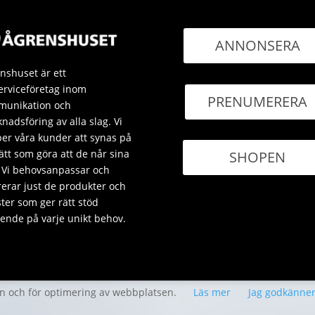
ANNONSERA
nshuset är ett
erviceföretag inom
PRENUMERERA
unikation och
nadsföring av alla slag. Vi
per våra kunder att synas på
sätt som göra att de når sina
SHOPEN
 Vi behovsanpassar och
rerar just de produkter och
ster som ger rätt stöd
ende på varje unikt behov.
en och för optimering av webbplatsen.
Läs mer
Jag godkänne