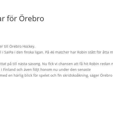
ar för Örebro
er till Örebro Hockey.
 SaiPa i den finska ligan. På 46 matcher har Robin stått för åtta m
ittat på till nästa säsong. Nu fick vi chansen att få hit Robin redan 
ats i Finland och även följt honom nu under den senaste
 med en härlig blick för spelet och fin skridskoåkning, säger Örebro