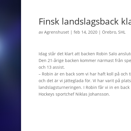
Finsk landslagsback kl
av
Agrenshuset
|
feb 14, 2020
|
Örebro
,
SHL
Idag står det klart att backen Robin Salo anslut
Den 21-årige backen kommer närmast från spel i
och 13 assist.
– Robin är en back som vi har haft koll på och t
och det är vi jätteglada för. Vi har varit på pl
landslagsturneringen. I Robin får vi in en back
Hockeys sportchef Niklas Johansson.