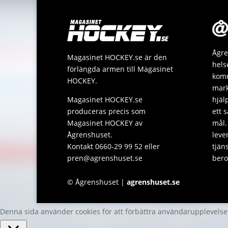
Ågre
Magasinet HOCKEY.se är den
hels
förlängda armen till Magasinet
komm
HOCKEY.
mark
Magasinet HOCKEY.se
hjäl
produceras precis som
ett 
Magasinet HOCKEY av
mål.
Ågrenshuset.
leve
Kontakt 0660-29 99 52 eller
tjän
pren@agrenshuset.se
bero
© Ågrenshuset |
agrenshuset.se
Denna sida använder cookies för att förbättra användarupplevels