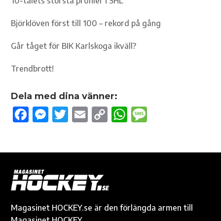
10-talets största profiler i SHL
Björklöven först till 100 – rekord på gång
Går tåget för BIK Karlskoga ikväll?
Trendbrott!
Dela med dina vänner:
F
M
T
E
C
W
M
ac
es
w
m
o
h
es
e
se
it
ail
p
at
sa
b
n
te
y
s
g
o
g
r
Li
A
e
o
er
n
p
k
k
p
Magasinet HOCKEY.se är den förlängda armen till
Magasinet HOCKEY.