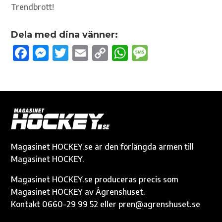
Trendbrott!
Dela med dina vänner:
F
M
T
E
C
W
M
ac
es
w
m
o
h
es
e
se
it
ail
p
at
sa
b
n
te
y
s
g
o
g
r
Li
A
e
o
er
n
p
k
k
p
Magasinet HOCKEY.se är den förlängda armen till
Magasinet HOCKEY.
Magasinet HOCKEY.se produceras precis som
Magasinet HOCKEY av Ågrenshuset.
Kontakt 0660-29 99 52 eller pren@agrenshuset.se