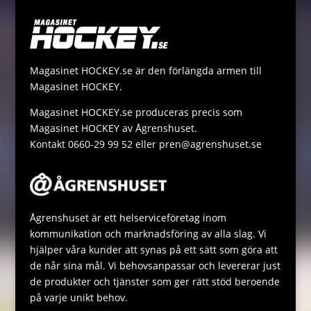
e
r
L
t
s
r
i
s
s
n
A
a
Magasinet HOCKEY.se är den förlängda armen till
k
p
g
Magasinet HOCKEY.
p
e
Magasinet HOCKEY.se produceras precis som
Magasinet HOCKEY av Ågrenshuset.
Kontakt 0660-29 99 52 eller pren@agrenshuset.se
Ågrenshuset är ett helserviceföretag inom
kommunikation och marknadsföring av alla slag. Vi
hjälper våra kunder att synas på ett sätt som göra att
de når sina mål. Vi behovsanpassar och levererar just
de produkter och tjänster som ger rätt stöd beroende
på varje unikt behov.