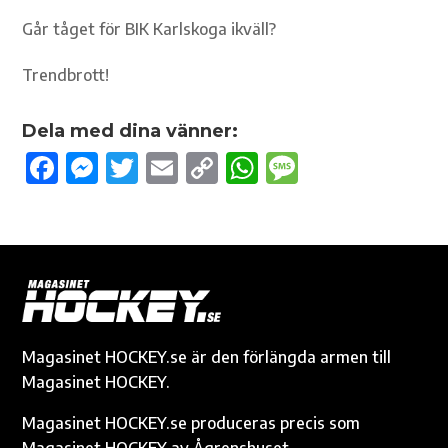
Går tåget för BIK Karlskoga ikväll?
Trendbrott!
Dela med dina vänner:
F
M
T
E
C
W
M
ac
es
w
m
o
h
es
e
se
it
ail
p
at
sa
b
n
te
y
s
g
o
g
r
Li
A
e
o
er
n
p
k
k
p
Magasinet HOCKEY.se är den förlängda armen till
Magasinet HOCKEY.
Magasinet HOCKEY.se produceras precis som