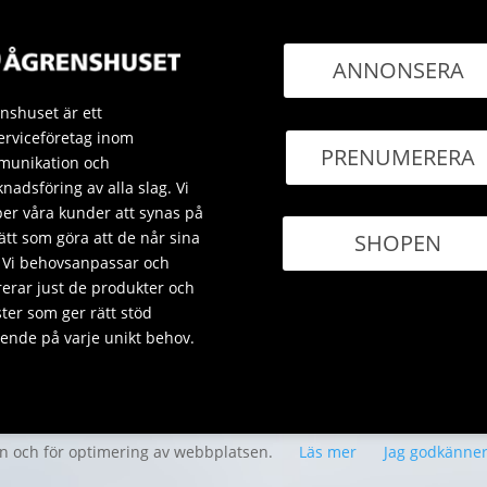
ANNONSERA
nshuset är ett
erviceföretag inom
PRENUMERERA
unikation och
nadsföring av alla slag. Vi
per våra kunder att synas på
sätt som göra att de når sina
SHOPEN
 Vi behovsanpassar och
rerar just de produkter och
ster som ger rätt stöd
ende på varje unikt behov.
en och för optimering av webbplatsen.
Läs mer
Jag godkänne