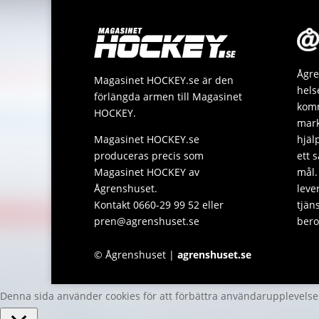
Ågre
Magasinet HOCKEY.se är den
hels
förlängda armen till Magasinet
komm
HOCKEY.
mark
Magasinet HOCKEY.se
hjäl
produceras precis som
ett 
Magasinet HOCKEY av
mål.
Ågrenshuset.
leve
Kontakt 0660-29 99 52 eller
tjän
pren@agrenshuset.se
bero
© Ågrenshuset |
agrenshuset.se
Denna sida använder cookies för att förbättra användarupplevels