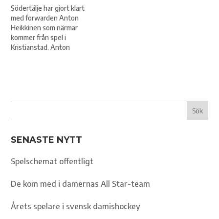
lagkapten i Malmö som
Södertälje har gjort klart
2015 tog klivet upp i SHL. –
med forwarden Anton
Det är en skicklig spelare
Heikkinen som närmar
som kommer bidra med
kommer från spel i
mycket…
Kristianstad. Anton
Heikkinen gjorde succé
under sin debutsäsong i
HockeyAllsvenskan med
exempelvis 15 mål. – Det är
en ung och duktig kille som
har väldigt bra skott, och
som inte är främmande för
att gå in…
SENASTE NYTT
Spelschemat offentligt
De kom med i damernas All Star-team
Årets spelare i svensk damishockey