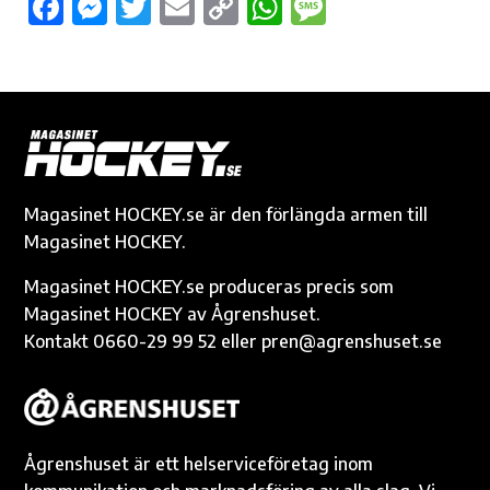
F
M
T
E
C
W
M
ac
es
w
m
o
h
es
e
se
it
ail
p
at
sa
b
n
te
y
s
g
o
g
r
Li
A
e
o
er
n
p
k
k
p
Magasinet HOCKEY.se är den förlängda armen till
Magasinet HOCKEY.
Magasinet HOCKEY.se produceras precis som
Magasinet HOCKEY av Ågrenshuset.
Kontakt 0660-29 99 52 eller pren@agrenshuset.se
Ågrenshuset är ett helserviceföretag inom