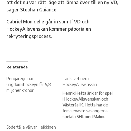
att det nu var rätt läge att lämna över till en ny VD,
säger Stephan Guiance.
Gabriel Monidelle går in som tf VD och
HockeyAllsvenskan kommer påbörja en
rekryteringsprocess.
Relaterade
Pengaregn när
Tar klivet ned i
ungdomshockeyn får 5,8
HockeyAllsvenskan
miljoner kronor
Henrik Hetta är klar för spel
i HockeyAllsvenskan och
Västerås IK. Hetta har de
fem senaste säsongerna
spelat i SHL med Malmö
och Skellefteå. Nu 30-årige
Södertälje värvar Heikkinen
Hetta var för övrigt