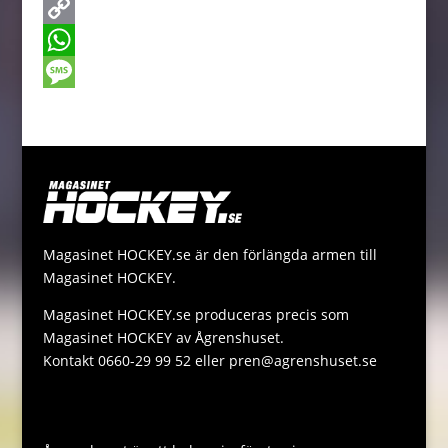
e
s
w
E
b
s
i
m
C
o
e
t
a
o
W
o
n
t
i
p
h
M
k
g
e
l
y
a
e
e
r
L
t
s
r
i
s
s
n
A
a
Magasinet HOCKEY.se är den förlängda armen till
k
p
g
Magasinet HOCKEY.
p
e
Magasinet HOCKEY.se produceras precis som
Magasinet HOCKEY av Ågrenshuset.
Kontakt 0660-29 99 52 eller pren@agrenshuset.se