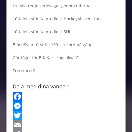
Luleås tredje serieseger genom tiderna
10-talets största profiler i HockeyAllsvenskan
10-talets största profiler i SHL
Björklöven först till 100 – rekord på gång
Går tåget för BIK Karlskoga ikväll?
Trendbrott!
Dela med dina vänner:
F
a
M
c
e
T