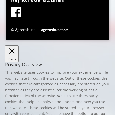
FÖLJ OSS PÅ SOCIALA MEDIER
© Ågrenshuset |
agrenshuset.se
Stäng
Privacy Overview
This website uses cookies to improve your experience while
you navigate through the website. Out of these cookies, the
cookies that are categorized as necessary are stored on your
browser as they are essential for the working of basic
functionalities of the website. We also use third-party
cookies that help us analyze and understand how you use
this website. These cookies will be stored in your browser
only with your consent. You also have the option to opt-out