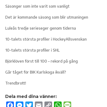
Säsonger som inte varit som vanligt
Det är kommande säsong som blir utmaningen
Luleås tredje serieseger genom tiderna
10-talets största profiler i HockeyAllsvenskan
10-talets största profiler i SHL
Björklöven först till 100 – rekord på gång
Går tåget för BIK Karlskoga ikväll?
Trendbrott!
Dela med dina vänner:
F
M
T
E
C
W
M