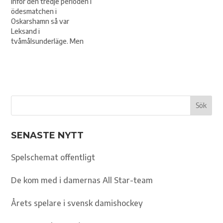
Inför den tredje perioden i
ödesmatchen i
Oskarshamn så var
Leksand i
tvåmålsunderläge. Men
Leksand kom tillbaka.
Vände och vann. Det är just
den typen av vändning
som kan vända en hel
säsong. Leksand är nu på
rätt sida om strecket.
Under detsamma återfinns
Oskarshamn och Linköping.
Kan mycket väl…
SENASTE NYTT
Spelschemat offentligt
De kom med i damernas All Star-team
Årets spelare i svensk damishockey