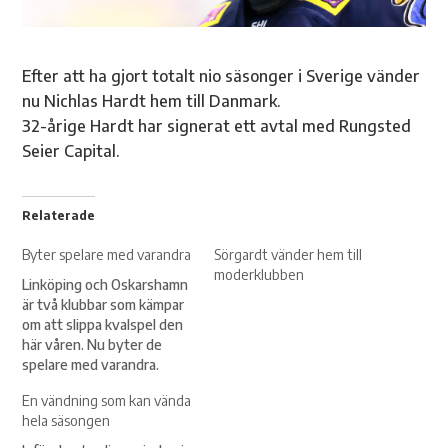
Efter att ha gjort totalt nio säsonger i Sverige vänder
nu Nichlas Hardt hem till Danmark.
32-årige Hardt har signerat ett avtal med Rungsted
Seier Capital.
Relaterade
Byter spelare med varandra
Sörgardt vänder hem till
moderklubben
Linköping och Oskarshamn
är två klubbar som kämpar
om att slippa kvalspel den
här våren. Nu byter de
spelare med varandra.
Nichlas Hardt går från
En vändning som kan vända
Oskarshamn till Linköping –
hela säsongen
motsatt väg tar Filip
Karlsson.