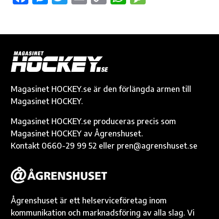
ac
es
w
m
o
h
es
e
se
it
ail
p
at
sa
b
n
te
y
s
g
o
g
r
Li
A
e
o
er
n
p
k
k
p
Magasinet HOCKEY.se är den förlängda armen till
Magasinet HOCKEY.
Magasinet HOCKEY.se produceras precis som
Magasinet HOCKEY av Ågrenshuset.
Kontakt 0660-29 99 52 eller pren@agrenshuset.se
Ågrenshuset är ett helserviceföretag inom
kommunikation och marknadsföring av alla slag. Vi