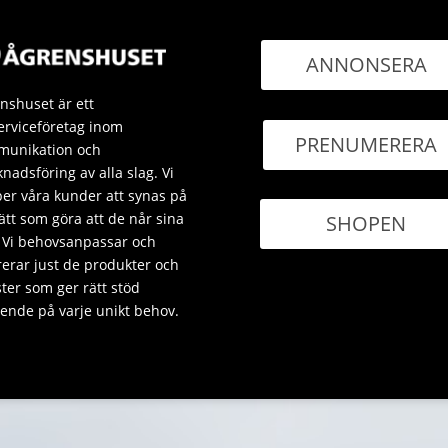
ANNONSERA
nshuset är ett
erviceföretag inom
PRENUMERERA
unikation och
nadsföring av alla slag. Vi
per våra kunder att synas på
sätt som göra att de når sina
SHOPEN
 Vi behovsanpassar och
rerar just de produkter och
ster som ger rätt stöd
ende på varje unikt behov.