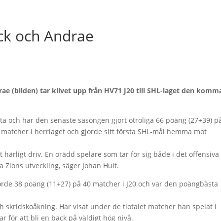
ck och Andrae
e (bilden) tar klivet upp från HV71 J20 till SHL-laget den kom
a och har den senaste säsongen gjort otroliga 66 poäng (27+39) p
 matcher i herrlaget och gjorde sitt första SHL-mål hemma mot
 härligt driv. En orädd spelare som tar för sig både i det offensiva
a Zions utveckling, säger Johan Hult.
orde 38 poäng (11+27) på 40 matcher i J20 och var den poängbästa
ch skridskoåkning. Har visat under de tiotalet matcher han spelat i
r för att bli en back på väldigt hög nivå.