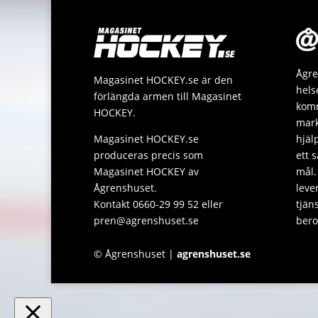
Ågre
Magasinet HOCKEY.se är den
hels
förlängda armen till Magasinet
komm
HOCKEY.
mark
Magasinet HOCKEY.se
hjäl
produceras precis som
ett 
Magasinet HOCKEY av
mål.
Ågrenshuset.
leve
Kontakt 0660-29 99 52 eller
tjän
pren@agrenshuset.se
bero
© Ågrenshuset |
agrenshuset.se