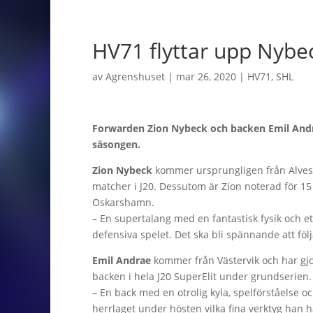
HV71 flyttar upp Nybe
av
Agrenshuset
|
mar 26, 2020
|
HV71
,
SHL
Forwarden Zion Nybeck och backen Emil Andra
säsongen.
Zion Nybeck
kommer ursprungligen från Alvest
matcher i J20. Dessutom är Zion noterad för 15
Oskarshamn.
– En supertalang med en fantastisk fysik och ett
defensiva spelet. Det ska bli spännande att följ
Emil Andrae
kommer från Västervik och har gj
backen i hela J20 SuperElit under grundserien.
– En back med en otrolig kyla, spelförståelse o
herrlaget under hösten vilka fina verktyg han ha