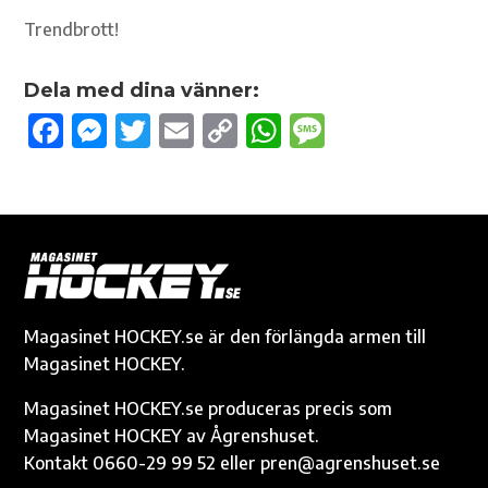
Trendbrott!
Dela med dina vänner:
F
M
T
E
C
W
M
ac
es
w
m
o
h
es
e
se
it
ail
p
at
sa
b
n
te
y
s
g
o
g
r
Li
A
e
o
er
n
p
k
k
p
Magasinet HOCKEY.se är den förlängda armen till
Magasinet HOCKEY.
Magasinet HOCKEY.se produceras precis som
Magasinet HOCKEY av Ågrenshuset.
Kontakt 0660-29 99 52 eller pren@agrenshuset.se