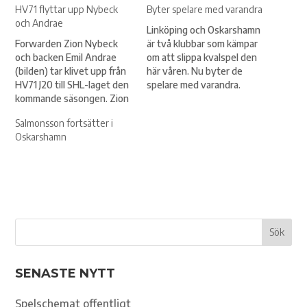
HV71 flyttar upp Nybeck
Byter spelare med varandra
och Andrae
Linköping och Oskarshamn
Forwarden Zion Nybeck
är två klubbar som kämpar
och backen Emil Andrae
om att slippa kvalspel den
(bilden) tar klivet upp från
här våren. Nu byter de
HV71 J20 till SHL-laget den
spelare med varandra.
kommande säsongen. Zion
Nichlas Hardt går från
Nybeck kommer
Oskarshamn till Linköping –
Salmonsson fortsätter i
ursprungligen från Alvesta
motsatt väg tar Filip
Oskarshamn
och har den senaste
Karlsson.
säsongen gjort otroliga 66
poäng (27+39) på 42
matcher i J20. Dessutom är
Zion noterad för 15
matcher i herrlaget och…
SENASTE NYTT
Spelschemat offentligt