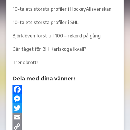
10-talets största profiler i HockeyAllsvenskan
10-talets största profiler i SHL
Björklöven först till 100 – rekord på gång
Går tåget för BIK Karlskoga ikväll?
Trendbrott!
Dela med dina vänner:
F
a
M
c
e
T
e
s
w
E