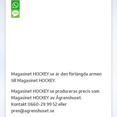
b
s
i
m
C
o
e
t
a
o
W
o
n
t
i
p
h
M
k
g
e
l
y
a
e
e
r
L
t
s
r
i
s
s
n
A
a
k
p
g
p
e
Magasinet HOCKEY.se är den förlängda armen
till Magasinet HOCKEY.
Magasinet HOCKEY.se produceras precis som
Magasinet HOCKEY av Ågrenshuset.
Kontakt 0660-29 99 52 eller
pren@agrenshuset.se