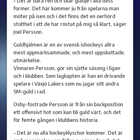
– Det är bara ren och skär glädje i alla dess
former. Det här kommer ju från spelarna man
möter på isen och i det finns det en oerhörd
stolthet i att de har röstat på mig så klart, säger
Joel Persson.
Guldhjälmen är en av svensk ishockeys allra
mest uppmärksammade, och mest uppskattade,
utmärkelse.
Vinnaren Persson, gör sin sjätte säsong i ligan
och i klubben. Som lagkapten är han en drivande
spelare i Växjö Lakers som nu jagar sitt andra
SM-guld i rad.
Osby-fostrade Persson är från sin backposition
ett offensivt hot som kan bli guld värt, och det
för femte gången i klubbens historia.
– Det är nu alla hockeyklyschor kommer. Det är