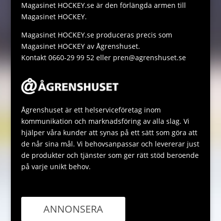
Magasinet HOCKEY.se är den förlängda armen till
k
p
g
Magasinet HOCKEY.
p
e
Magasinet HOCKEY.se produceras precis som
Magasinet HOCKEY av Ågrenshuset.
Kontakt 0660-29 99 52 eller pren@agrenshuset.se
Ågrenshuset är ett helserviceföretag inom
kommunikation och marknadsföring av alla slag. Vi
hjälper våra kunder att synas på ett sätt som göra att
de når sina mål. Vi behovsanpassar och levererar just
de produkter och tjänster som ger rätt stöd beroende
på varje unikt behov.
ANNONSERA