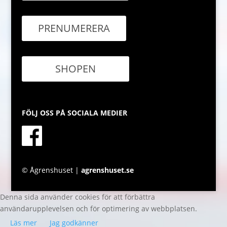
PRENUMERERA
SHOPEN
FÖLJ OSS PÅ SOCIALA MEDIER
© Ågrenshuset |
agrenshuset.se
Denna sida använder cookies för att förbättra
användarupplevelsen och för optimering av webbplatsen.
Läs mer
Jag godkänner