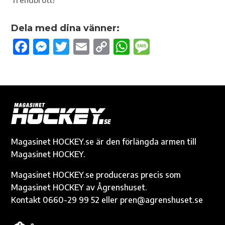
Dela med dina vänner:
F
M
T
E
C
W
M
ac
es
w
m
o
h
es
e
se
it
ail
p
at
sa
b
n
te
y
s
g
o
g
r
Li
A
e
o
er
n
p
k
k
p
Magasinet HOCKEY.se är den förlängda armen till
Magasinet HOCKEY.
Magasinet HOCKEY.se produceras precis som
Magasinet HOCKEY av Ågrenshuset.
Kontakt 0660-29 99 52 eller pren@agrenshuset.se