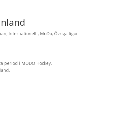
Finland
kan
,
Internationellt
,
MoDo
,
Övriga ligor
rta period i MODO Hockey.
nland.