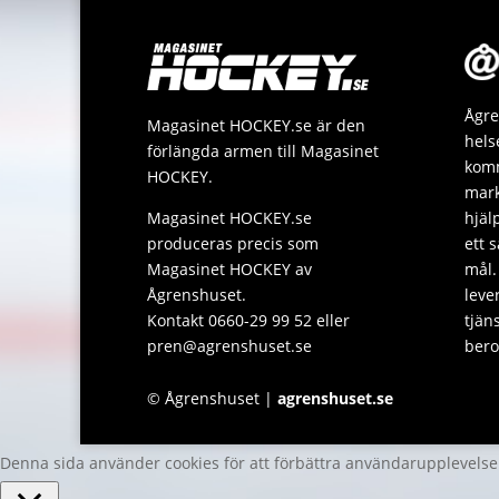
Ågre
Magasinet HOCKEY.se är den
hels
förlängda armen till Magasinet
komm
HOCKEY.
mark
Magasinet HOCKEY.se
hjäl
produceras precis som
ett 
Magasinet HOCKEY av
mål.
Ågrenshuset.
leve
Kontakt 0660-29 99 52 eller
tjän
pren@agrenshuset.se
bero
© Ågrenshuset |
agrenshuset.se
Denna sida använder cookies för att förbättra användarupplevels