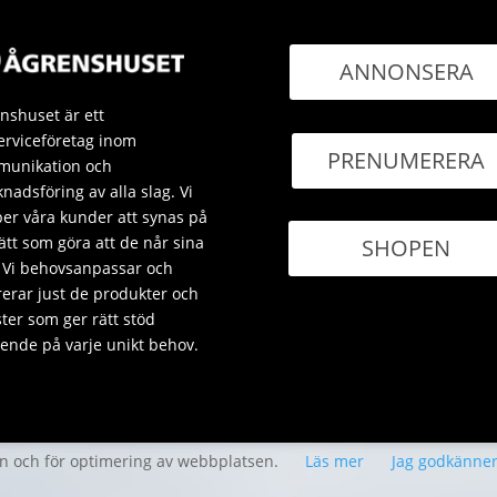
ANNONSERA
nshuset är ett
erviceföretag inom
PRENUMERERA
unikation och
nadsföring av alla slag. Vi
per våra kunder att synas på
sätt som göra att de når sina
SHOPEN
 Vi behovsanpassar och
rerar just de produkter och
ster som ger rätt stöd
ende på varje unikt behov.
en och för optimering av webbplatsen.
Läs mer
Jag godkänne