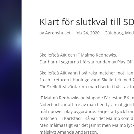
Klart för slutkval till 
av
Agrenshuset
|
feb 24, 2020
|
Göteborg
,
Mod
Skellefteå AIK och IF Malmö Redhawks.
Där har ni segrarna i första rundan av Play Off 
Skellefteå AIK vann i två raka matcher mot Han
1 och i returen i Haninge vann Skellefteå med 2
För Skellefteå väntar nu matchserie i bäst av
IF Malmö Redhawks betvingade Färjestad BK m
Noterbart var att tre av matchen fyra mål gjor
mål i power play avgörande. Färjestad gick fram
matchen – i Karlstad – så var det Malmö som d
Men målmässigt var det jämnt men Malmö lycka
målskytt Amanda Andersson.