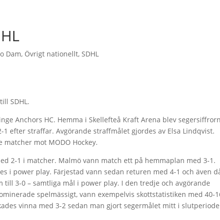
SDHL
o Dam
,
Övrigt nationellt
,
SDHL
till SDHL.
inge Anchors HC. Hemma i Skellefteå Kraft Arena blev segersiffrorn
-1 efter straffar. Avgörande straffmålet gjordes av Elsa Lindqvist.
 tre matcher mot MODO Hockey.
ed 2-1 i matcher. Malmö vann match ett på hemmaplan med 3-1.
des i power play. Färjestad vann sedan returen med 4-1 och även d
 till 3-0 – samtliga mål i power play. I den tredje och avgörande
ominerade spelmässigt, vann exempelvis skottstatistiken med 40-1
des vinna med 3-2 sedan man gjort segermålet mitt i slutperiode