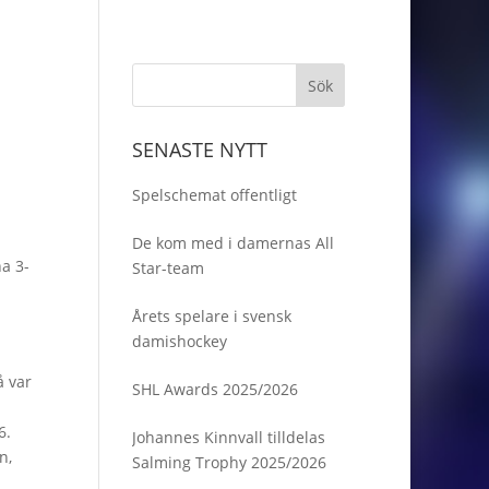
SENASTE NYTT
Spelschemat offentligt
De kom med i damernas All
a 3-
Star-team
Årets spelare i svensk
damishockey
å var
SHL Awards 2025/2026
6.
Johannes Kinnvall tilldelas
n,
Salming Trophy 2025/2026